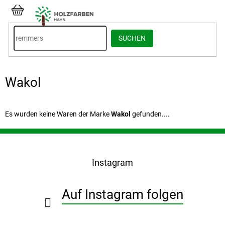
Zum
Inhalt
WARENKORB
springen
SUCHEN
Wakol
Es wurden keine Waren der Marke
Wakol
gefunden....
F
u
ß
Instagram
z
e
i
Auf Instagram folgen
l
e