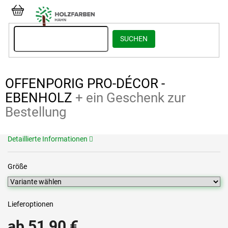
Zum
Inhalt
WARENKORB
springen
SUCHEN
OFFENPORIG PRO-DÉCOR -
EBENHOLZ
+ ein Geschenk zur
Bestellung
Detaillierte Informationen
Größe
Lieferoptionen
ab
51,90 €