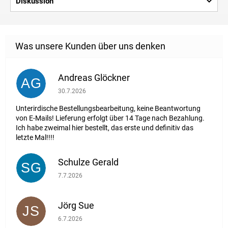
Diskussion
Andreas Glöckner
AG
Die Shop-Bewertung beträgt 1 von 5 Sternen.
30.7.2026
Unterirdische Bestellungsbearbeitung, keine Beantwortung
von E-Mails! Lieferung erfolgt über 14 Tage nach Bezahlung.
Ich habe zweimal hier bestellt, das erste und definitiv das
letzte Mal!!!!
Schulze Gerald
SG
Die Shop-Bewertung beträgt 5 von 5 Sternen.
7.7.2026
Jörg Sue
JS
Die Shop-Bewertung beträgt 5 von 5 Sternen.
6.7.2026