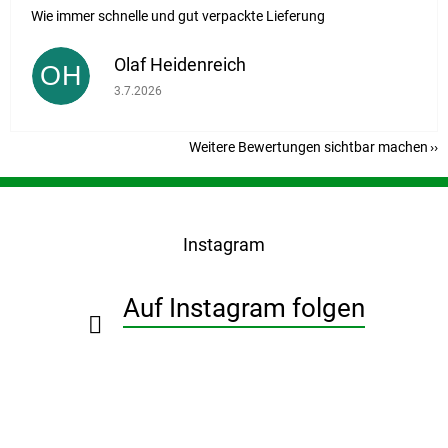
Wie immer schnelle und gut verpackte Lieferung
Olaf Heidenreich
OH
Die Shop-Bewertung beträgt 5 von 5 Sternen.
3.7.2026
Weitere Bewertungen sichtbar machen
F
u
ß
Instagram
z
e
i
Auf Instagram folgen
l
e