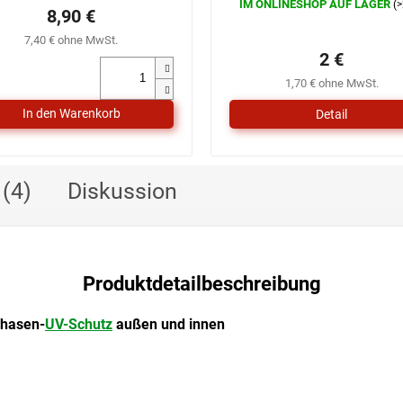
IM ONLINESHOP AUF LAGER
(>
Die
8,90 €
durchschnittliche
7,40 € ohne MwSt.
Produktbewertung
2 €
ist
0,0
1,70 € ohne MwSt.
von
5
Detail
Sternen.
(4)
Diskussion
Produktdetailbeschreibung
Phasen-
UV-Schutz
außen und innen