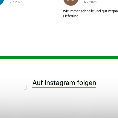
ernen.
Die Shop-Bewertung beträgt 5 von 5 Sternen.
Die Shop-Bewertung b
7.7.2026
6.7.2026
Wie immer schnelle und gut verpa
Lieferung
Auf Instagram folgen