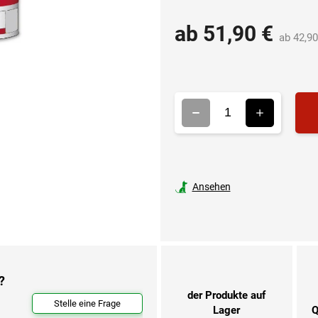
ab
51,90 €
ab
42,90
Ansehen
?
der Produkte auf
Stelle eine Frage
Lager
Q