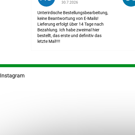
Die Shop-Bewertung beträgt 1 von 5 St
30.7.2026
Unterirdische Bestellungsbearbeitung,
keine Beantwortung von E-Mails!
Lieferung erfolgt über 14 Tage nach
Bezahlung. Ich habe zweimal hier
bestellt, das erste und definitiv das
letzte Mal!!!!
F
u
Instagram
ß
z
e
i
l
e