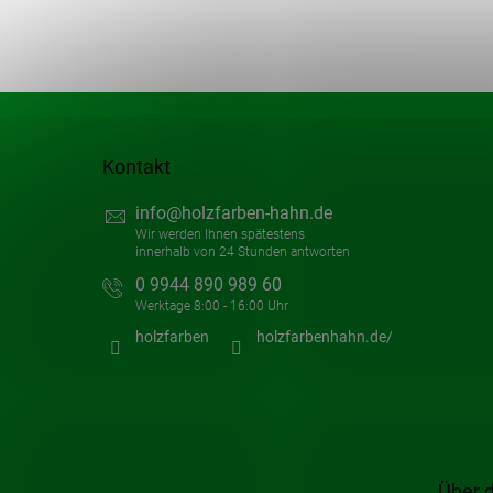
Kontakt
info
@
holzfarben-hahn.de
0 9944 890 989 60
holzfarben
holzfarbenhahn.de/
Über 