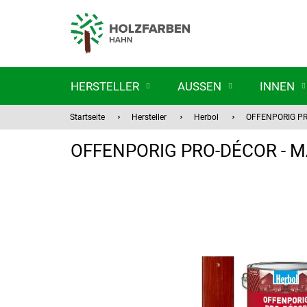
Zum
Inhalt
springen
HERSTELLER
AUSSEN
INNEN
Startseite
Hersteller
Herbol
OFFENPORIG P
OFFENPORIG PRO-DÉCOR - 