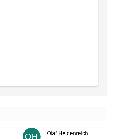
Olaf Heidenreich
OH