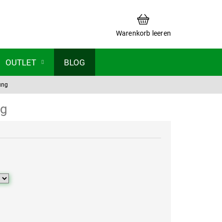
WARENKORB
Warenkorb leeren
OUTLET
BLOG
ung
ng