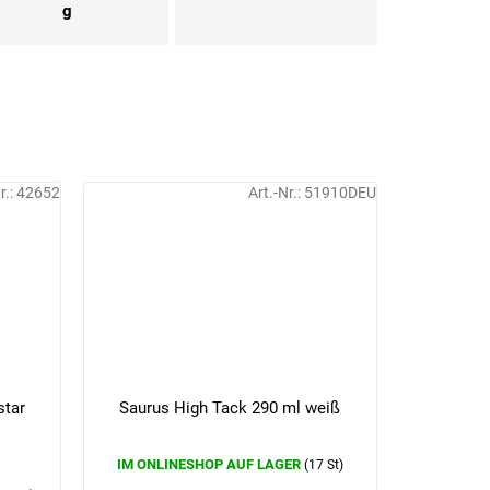
g
r.:
42652
Art.-Nr.:
51910DEU
star
Saurus High Tack 290 ml weiß
IM ONLINESHOP AUF LAGER
(17 St)