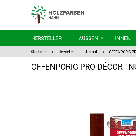
Zum
Inhalt
springen
HERSTELLER
AUSSEN
INNEN
Startseite
Hersteller
Herbol
OFFENPORIG P
OFFENPORIG PRO-DÉCOR - 