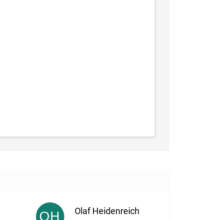
Olaf Heidenreich
OH