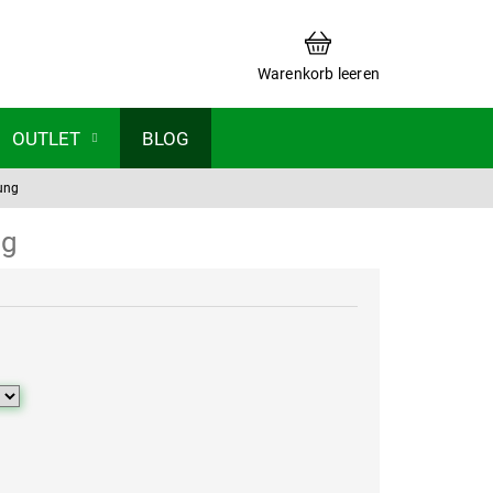
WARENKORB
Warenkorb leeren
OUTLET
BLOG
lung
ng