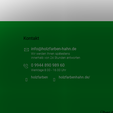
Kontakt
info
@
holzfarben-hahn.de
0 9944 890 989 60
holzfarben
holzfarbenhahn.de/
Über 