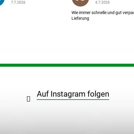
ernen.
Die Shop-Bewertung beträgt 5 von 5 Sternen.
Die Shop-Bewertung b
7.7.2026
6.7.2026
Wie immer schnelle und gut verpa
Lieferung
Auf Instagram folgen