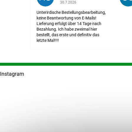
Die Shop-Bewertung beträgt 1 von 5 St
30.7.2026
Unterirdische Bestellungsbearbeitung,
keine Beantwortung von E-Mails!
Lieferung erfolgt über 14 Tage nach
Bezahlung. Ich habe zweimal hier
bestellt, das erste und definitiv das
letzte Mal!!!!
F
u
Instagram
ß
z
e
i
l
e