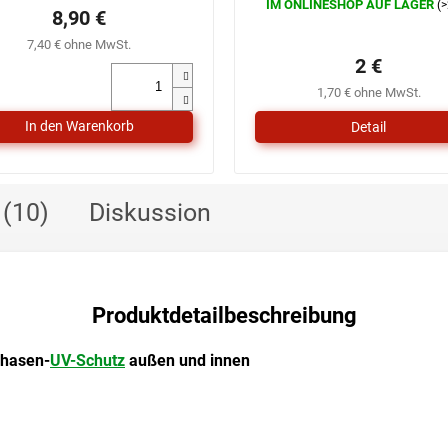
IM ONLINESHOP AUF LAGER
(>
Die
8,90 €
durchschnittliche
7,40 € ohne MwSt.
Produktbewertung
2 €
ist
0,0
1,70 € ohne MwSt.
von
5
Detail
Sternen.
(10)
Diskussion
Produktdetailbeschreibung
Phasen-
UV-Schutz
außen und innen