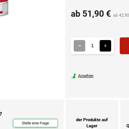
ab
51,90 €
ab
42,90
Ansehen
?
der Produkte auf
Stelle eine Frage
Lager
Q