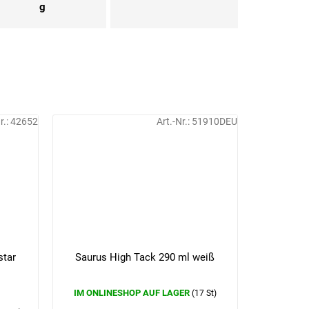
g
r.:
42652
Art.-Nr.:
51910DEU
star
Saurus High Tack 290 ml weiß
IM ONLINESHOP AUF LAGER
(17 St)