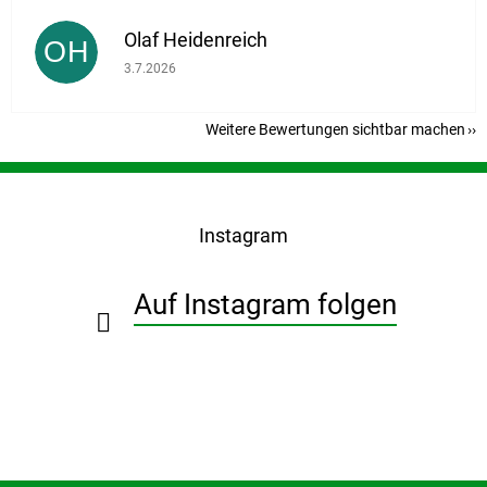
Olaf Heidenreich
OH
Die Shop-Bewertung beträgt 5 von 5 Sternen.
3.7.2026
Weitere Bewertungen sichtbar machen
F
u
ß
Instagram
z
e
i
Auf Instagram folgen
l
e