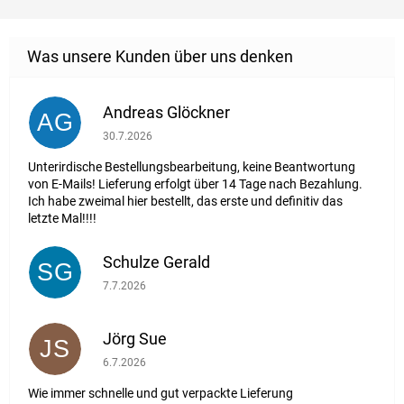
Andreas Glöckner
AG
Die Shop-Bewertung beträgt 1 von 5 Sternen.
30.7.2026
Unterirdische Bestellungsbearbeitung, keine Beantwortung
von E-Mails! Lieferung erfolgt über 14 Tage nach Bezahlung.
Ich habe zweimal hier bestellt, das erste und definitiv das
letzte Mal!!!!
Schulze Gerald
SG
Die Shop-Bewertung beträgt 5 von 5 Sternen.
7.7.2026
Jörg Sue
JS
Die Shop-Bewertung beträgt 5 von 5 Sternen.
6.7.2026
Wie immer schnelle und gut verpackte Lieferung