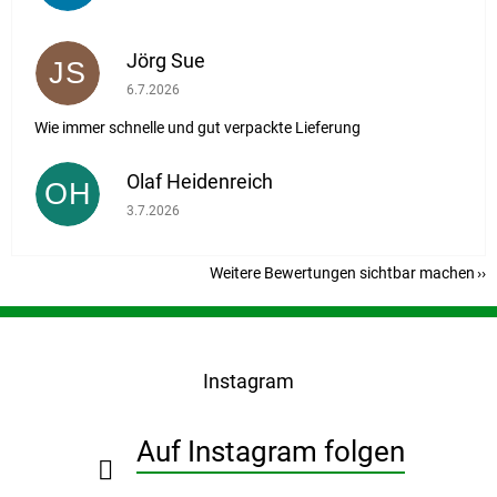
Jörg Sue
JS
Die Shop-Bewertung beträgt 5 von 5 Sternen.
6.7.2026
Wie immer schnelle und gut verpackte Lieferung
Olaf Heidenreich
OH
Die Shop-Bewertung beträgt 5 von 5 Sternen.
3.7.2026
Weitere Bewertungen sichtbar machen
F
u
ß
Instagram
z
e
i
Auf Instagram folgen
l
e