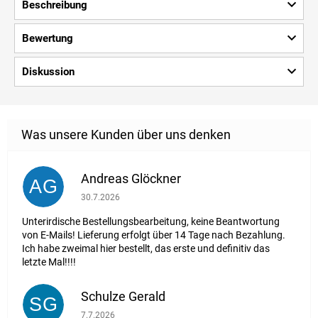
Beschreibung
Bewertung
Diskussion
Andreas Glöckner
AG
Die Shop-Bewertung beträgt 1 von 5 Sternen.
30.7.2026
Unterirdische Bestellungsbearbeitung, keine Beantwortung
von E-Mails! Lieferung erfolgt über 14 Tage nach Bezahlung.
Ich habe zweimal hier bestellt, das erste und definitiv das
letzte Mal!!!!
Schulze Gerald
SG
Die Shop-Bewertung beträgt 5 von 5 Sternen.
7.7.2026