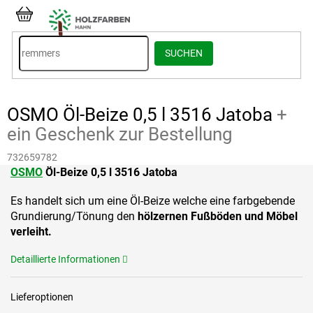
Zum
Inhalt
WARENKORB
springen
SUCHEN
OSMO Öl-Beize 0,5 l 3516 Jatoba
+
ein Geschenk zur Bestellung
732659782
OSMO
Ö
l-Beize 0,5 l 3516 Jatoba
Es handelt sich um eine Öl-Beize welche eine farbgebende
Grundierung/Tönung den
hölzernen Fußböden und
Möbel
verleiht.
Detaillierte Informationen
Lieferoptionen