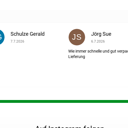
Schulze Gerald
Jörg Sue
G
JS
ernen.
Die Shop-Bewertung beträgt 5 von 5 Sternen.
Die Shop-Bewertung b
7.7.2026
6.7.2026
Wie immer schnelle und gut verpa
Lieferung