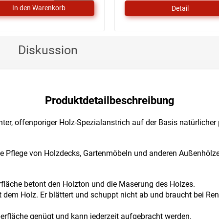
5
Detail
Sternen.
Diskussion
Produktdetailbeschreibung
er, offenporiger Holz-Spezialanstrich auf der Basis natürlicher 
die Pflege von Holzdecks, Gartenmöbeln und anderen Außenhölzer
rfläche betont den Holzton und die Maserung des Holzes.
t dem Holz. Er blättert und schuppt nicht ab und braucht bei Re
berfläche genügt und kann jederzeit aufgebracht werden.