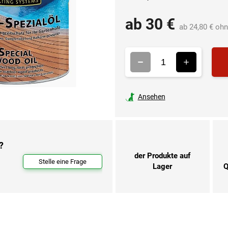
ab
30 €
ab
24,80 €
ohn
Ansehen
?
der Produkte auf
Stelle eine Frage
Lager
Q