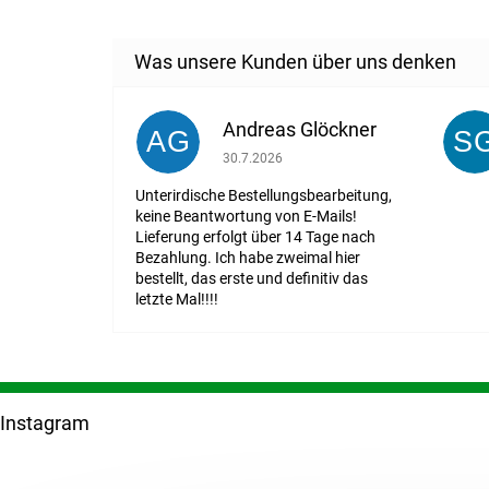
Andreas Glöckner
AG
S
Die Shop-Bewertung beträgt 1 von 5 St
30.7.2026
Unterirdische Bestellungsbearbeitung,
keine Beantwortung von E-Mails!
Lieferung erfolgt über 14 Tage nach
Bezahlung. Ich habe zweimal hier
bestellt, das erste und definitiv das
letzte Mal!!!!
F
u
Instagram
ß
z
e