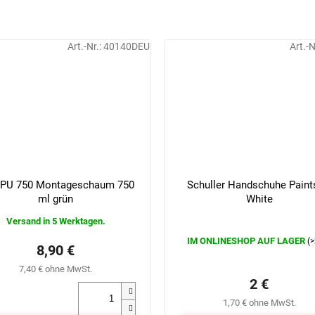
Art.-Nr.:
40140DEU
Art.-N
 PU 750 Montageschaum 750
Schuller Handschuhe Paint
ml grün
White
Versand in 5 Werktagen.
IM ONLINESHOP AUF LAGER
(>
Die
8,90 €
durchschnittliche
7,40 € ohne MwSt.
Produktbewertung
2 €
ist
0,0
1,70 € ohne MwSt.
von