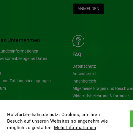
ANMELDEN
das Unternehmen
undeninformationen
FAQ
personenbezogener Daten
Datenschutz
s
Außenbereich
 und Zahlungsbedingungen
Innenbereich
sum
Allgemeine Fragen und Beschwe
Widerrufsbelehrung & formular
Blog
Holzfarben-hahn.de nutzt Cookies, um Ihren
Besuch auf unseren Websites so angenehm wie
möglich zu gestalten.
Mehr Informationen