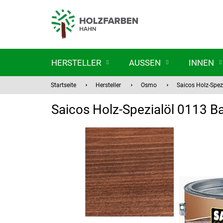
Zum
Inhalt
springen
HERSTELLER
AUSSEN
INNEN
Startseite
Hersteller
Osmo
Saicos Holz-Spez
Saicos Holz-Spezialöl 0113 Ba