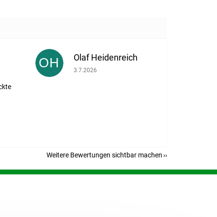
Olaf Heidenreich
OH
eträgt 5 von 5 Sternen.
Die Shop-Bewertung beträgt 5 von 5 Sternen.
3.7.2026
ckte
Weitere Bewertungen sichtbar machen