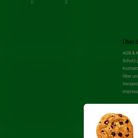
Über 
AGB & K
Schutz 
Kontakt
Über un
Versand
Impres