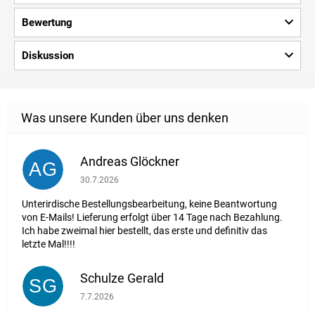
Bewertung
Diskussion
Andreas Glöckner
AG
Die Shop-Bewertung beträgt 1 von 5 Sternen.
30.7.2026
Unterirdische Bestellungsbearbeitung, keine Beantwortung
von E-Mails! Lieferung erfolgt über 14 Tage nach Bezahlung.
Ich habe zweimal hier bestellt, das erste und definitiv das
letzte Mal!!!!
Schulze Gerald
SG
Die Shop-Bewertung beträgt 5 von 5 Sternen.
7.7.2026