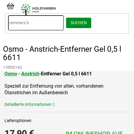
Zum
Inhalt
WARENKORB
springen
SUCHEN
Osmo - Anstrich-Entferner Gel 0,5 l
6611
13900142
Osmo
-
Anstrich
-Entferner Gel 0,5 l 6611
Speziell zur Entfernung von alten, vorhandenen
Ölanstrichen im Außenbereich
Detaillierte Informationen
Lieferoptionen
17,90 €
IM ONLINESHOP AUF