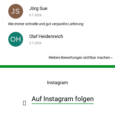
Jörg Sue
JS
Die Shop-Bewertung beträgt 5 von 5 Sternen.
6.7.2026
Wie immer schnelle und gut verpackte Lieferung
Olaf Heidenreich
OH
Die Shop-Bewertung beträgt 5 von 5 Sternen.
3.7.2026
Weitere Bewertungen sichtbar machen
F
u
ß
Instagram
z
e
i
Auf Instagram folgen
l
e