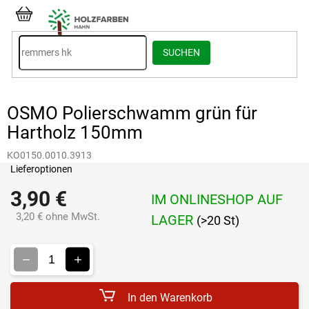
Zum
Inhalt
WARENKORB
springen
SUCHEN
OSMO Polierschwamm grün für
Hartholz 150mm
KO0150.0010.3913
Lieferoptionen
3,90 €
IM ONLINESHOP AUF
3,20 € ohne MwSt.
LAGER
(>20 St)
Verkaufspreis:
In den Warenkorb