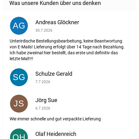
Andreas Glöckner
AG
Die Shop-Bewertung beträgt 1 von 5 Sternen.
30.7.2026
Unterirdische Bestellungsbearbeitung, keine Beantwortung
von E-Mails! Lieferung erfolgt über 14 Tage nach Bezahlung.
Ich habe zweimal hier bestellt, das erste und definitiv das
letzte Mal!!!!
Schulze Gerald
SG
Die Shop-Bewertung beträgt 5 von 5 Sternen.
7.7.2026
Jörg Sue
JS
Die Shop-Bewertung beträgt 5 von 5 Sternen.
6.7.2026
Wie immer schnelle und gut verpackte Lieferung
Olaf Heidenreich
OH