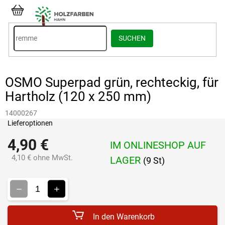
Zum
Inhalt
WARENKORB
springen
SUCHEN
OSMO Superpad grün, rechteckig, für
Hartholz (120 x 250 mm)
14000267
Lieferoptionen
4,90 €
IM ONLINESHOP AUF
4,10 € ohne MwSt.
LAGER
(9 St)
Verkaufspreis:
In den Warenkorb