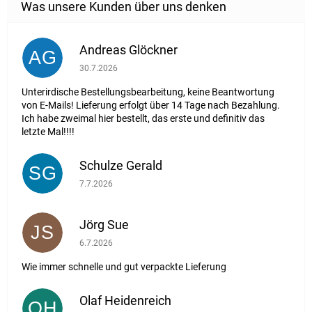
Andreas Glöckner
AG
Die Shop-Bewertung beträgt 1 von 5 Sternen.
30.7.2026
Unterirdische Bestellungsbearbeitung, keine Beantwortung
von E-Mails! Lieferung erfolgt über 14 Tage nach Bezahlung.
Ich habe zweimal hier bestellt, das erste und definitiv das
letzte Mal!!!!
Schulze Gerald
SG
Die Shop-Bewertung beträgt 5 von 5 Sternen.
7.7.2026
Jörg Sue
JS
Die Shop-Bewertung beträgt 5 von 5 Sternen.
6.7.2026
Wie immer schnelle und gut verpackte Lieferung
Olaf Heidenreich
OH