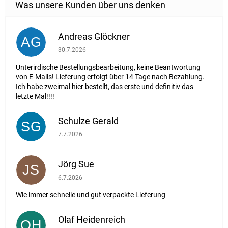
Andreas Glöckner
AG
Die Shop-Bewertung beträgt 1 von 5 Sternen.
30.7.2026
Unterirdische Bestellungsbearbeitung, keine Beantwortung
von E-Mails! Lieferung erfolgt über 14 Tage nach Bezahlung.
Ich habe zweimal hier bestellt, das erste und definitiv das
letzte Mal!!!!
Schulze Gerald
SG
Die Shop-Bewertung beträgt 5 von 5 Sternen.
7.7.2026
Jörg Sue
JS
Die Shop-Bewertung beträgt 5 von 5 Sternen.
6.7.2026
Wie immer schnelle und gut verpackte Lieferung
Olaf Heidenreich
OH