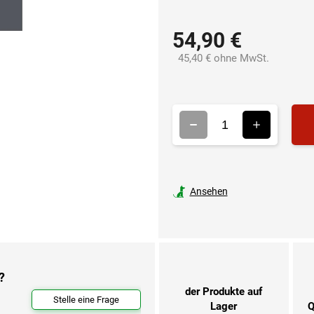
54,90 €
45,40 € ohne MwSt.
Verkaufsp
Ansehen
?
der Produkte auf
Stelle eine Frage
Lager
Q