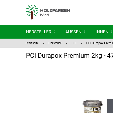
Zum
Inhalt
springen
HERSTELLER
AUSSEN
INNEN
Startseite
Hersteller
PCI
PCI Durapox Premiu
PCI Durapox Premium 2kg - 47