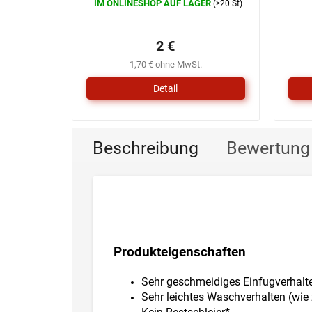
IM ONLINESHOP AUF LAGER
(>20 St)
D
Die
d
durchschnittliche
P
Produktbewertung
2 €
is
ist
0
0,0
1,70 € ohne MwSt.
v
von
5
5
Detail
S
Sternen.
Beschreibung
Bewertung
Produkteigenschaften
Sehr geschmeidiges Einfugverhalt
Sehr leichtes Waschverhalten (wie