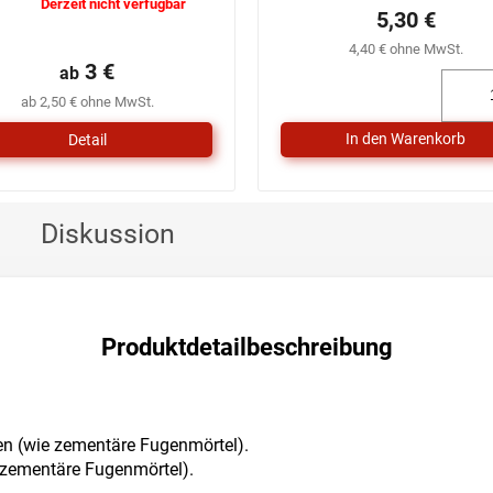
Derzeit nicht verfügbar
ie
5,30 €
urchschnittliche
4,40 € ohne MwSt.
roduktbewertung
3 €
ab
t
,0
ab 2,50 € ohne MwSt.
on
Detail
ternen.
Diskussion
Produktdetailbeschreibung
en (wie zementäre Fugenmörtel).
 zementäre Fugenmörtel).