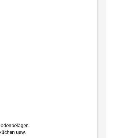
Bodenbelägen.
ßküchen usw.