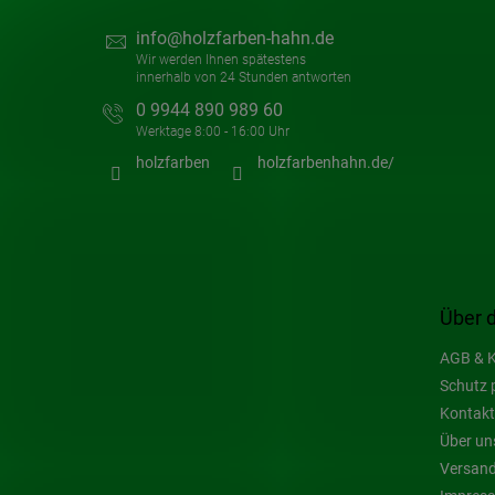
info
@
holzfarben-hahn.de
0 9944 890 989 60
holzfarben
holzfarbenhahn.de/
Über 
AGB & K
Schutz 
Kontakt
Über un
Versand