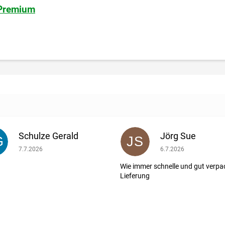
 Premium
Schulze Gerald
Jörg Sue
G
JS
ernen.
Die Shop-Bewertung beträgt 5 von 5 Sternen.
Die Shop-Bewertung b
7.7.2026
6.7.2026
Wie immer schnelle und gut verpa
Lieferung