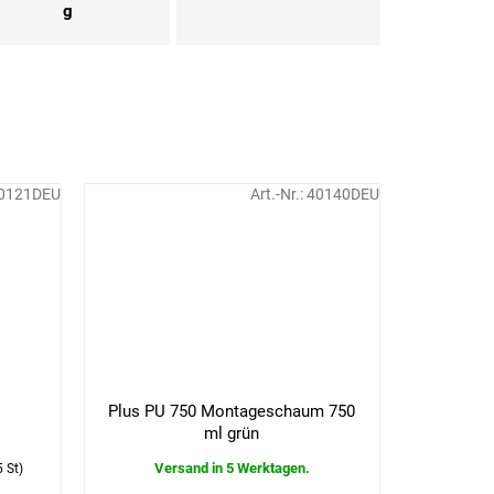
g
0121DEU
Art.-Nr.:
40140DEU
l
Plus PU 750 Montageschaum 750
ml grün
Versand in 5 Werktagen.
5 St)