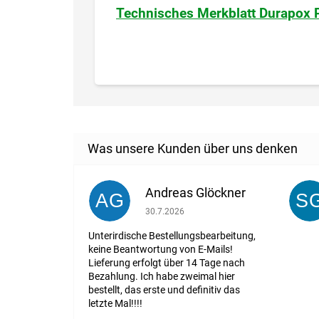
Technisches Merkblatt Durapox
Andreas Glöckner
AG
S
Die Shop-Bewertung beträgt 1 von 5 St
30.7.2026
Unterirdische Bestellungsbearbeitung,
keine Beantwortung von E-Mails!
Lieferung erfolgt über 14 Tage nach
Bezahlung. Ich habe zweimal hier
bestellt, das erste und definitiv das
letzte Mal!!!!