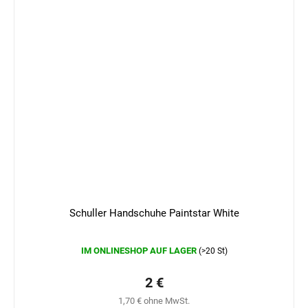
Schuller Handschuhe Paintstar White
Die
IM ONLINESHOP AUF LAGER
(>20 St)
durchschnittliche
Produktbewertung
ist
2 €
0,0
1,70 € ohne MwSt.
von