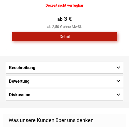
Die
Derzeit nicht verfügbar
durchschnittliche
Produktbewertung
ist
3 €
ab
0,0
ab 2,50 € ohne MwSt.
von
5
Detail
Sternen.
Beschreibung
Bewertung
Diskussion