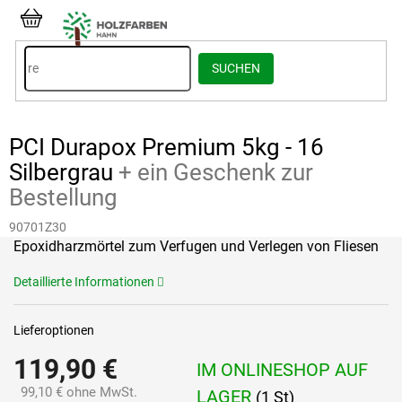
Zum
Inhalt
WARENKORB
springen
SUCHEN
PCI Durapox Premium 5kg - 16
Silbergrau
+ ein Geschenk zur
Bestellung
90701Z30
Epoxidharzmörtel zum Verfugen und Verlegen von Fliesen
Detaillierte Informationen
Lieferoptionen
119,90 €
IM ONLINESHOP AUF
99,10 € ohne MwSt.
LAGER
(1 St)