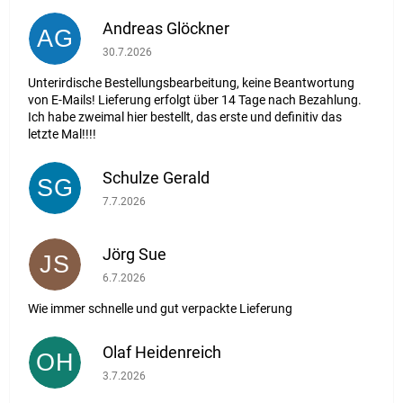
Andreas Glöckner
AG
Die Shop-Bewertung beträgt 1 von 5 Sternen.
30.7.2026
Unterirdische Bestellungsbearbeitung, keine Beantwortung
von E-Mails! Lieferung erfolgt über 14 Tage nach Bezahlung.
Ich habe zweimal hier bestellt, das erste und definitiv das
letzte Mal!!!!
Schulze Gerald
SG
Die Shop-Bewertung beträgt 5 von 5 Sternen.
7.7.2026
Jörg Sue
JS
Die Shop-Bewertung beträgt 5 von 5 Sternen.
6.7.2026
Wie immer schnelle und gut verpackte Lieferung
Olaf Heidenreich
OH
Die Shop-Bewertung beträgt 5 von 5 Sternen.
3.7.2026