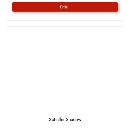
5
Detail
Sternen.
Schuller Shadow