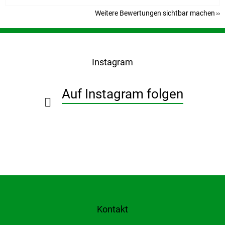
Weitere Bewertungen sichtbar machen
F
u
ß
Instagram
z
e
i
Auf Instagram folgen
l
e
Kontakt