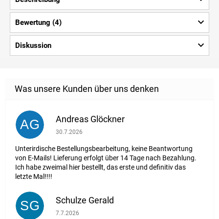
Bewertung (4)
Diskussion
Andreas Glöckner
AG
Die Shop-Bewertung beträgt 1 von 5 Sternen.
30.7.2026
Unterirdische Bestellungsbearbeitung, keine Beantwortung
von E-Mails! Lieferung erfolgt über 14 Tage nach Bezahlung.
Ich habe zweimal hier bestellt, das erste und definitiv das
letzte Mal!!!!
Schulze Gerald
SG
Die Shop-Bewertung beträgt 5 von 5 Sternen.
7.7.2026