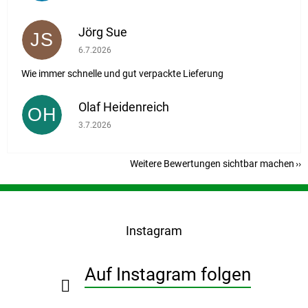
Jörg Sue
JS
Die Shop-Bewertung beträgt 5 von 5 Sternen.
6.7.2026
Wie immer schnelle und gut verpackte Lieferung
Olaf Heidenreich
OH
Die Shop-Bewertung beträgt 5 von 5 Sternen.
3.7.2026
Weitere Bewertungen sichtbar machen
F
u
ß
Instagram
z
e
i
Auf Instagram folgen
l
e