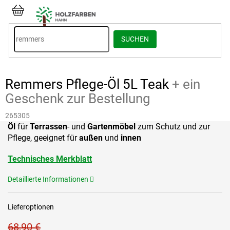
Zum
Inhalt
WARENKORB
springen
SUCHEN
Remmers Pflege-Öl 5L Teak
+ ein
Geschenk zur Bestellung
265305
Öl
für
Terrassen
- und
Gartenmöbel
zum Schutz und zur
Pflege, geeignet für
außen
und
innen
Technisches Merkblatt
Detaillierte Informationen
Lieferoptionen
68,90 €