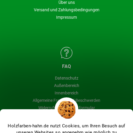
Über uns
Versand und Zahlungsbedingungen
Impressum
FAQ
Datenschutz
Außenbereich
Innenbereich
Allgemeine Fragen und Beschwerden
Widerrufsbelehrung & formular
Blog
Holzfarben-hahn.de nutzt Cookies, um Ihren Besuch auf
unseren Websites so angenehm wie möglich zu