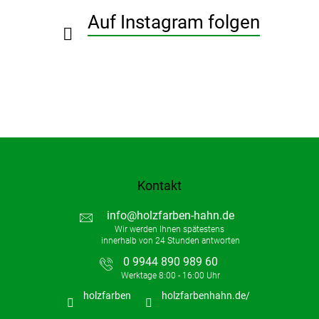
i
Auf Instagram folgen
l
e
Kontakt
info
@
holzfarben-hahn.de
0 9944 890 989 60
holzfarben
holzfarbenhahn.de/