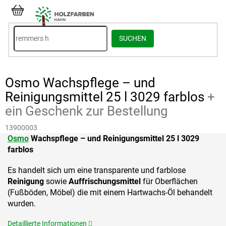
Zum
Inhalt
WARENKORB
springen
SUCHEN
Osmo Wachspflege – und
Reinigungsmittel 25 l 3029 farblos
+
ein Geschenk zur Bestellung
13900003
Osmo
Wachspflege – und Reinigungsmittel 25 l 3029
farblos
Es handelt sich um eine transparente und farblose
Reinigung
sowie
Auffrischungsmittel
für Oberflächen
(Fußböden, Möbel) die mit einem Hartwachs-Öl behandelt
wurden.
Detaillierte Informationen