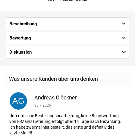
Beschreibung
Bewertung
Diskussion
Andreas Glöckner
AG
Die Shop-Bewertung beträgt 1 von 5 Sternen.
30.7.2026
Unterirdische Bestellungsbearbeitung, keine Beantwortung
von E-Mails! Lieferung erfolgt über 14 Tage nach Bezahlung.
Ich habe zweimal hier bestellt, das erste und definitiv das
letzte Mal!!!!