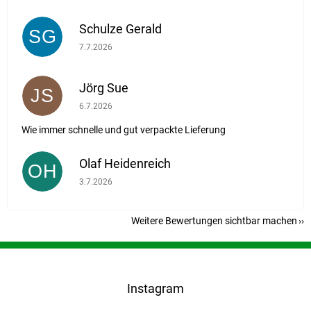
Schulze Gerald
SG
Die Shop-Bewertung beträgt 5 von 5 Sternen.
7.7.2026
Jörg Sue
JS
Die Shop-Bewertung beträgt 5 von 5 Sternen.
6.7.2026
Wie immer schnelle und gut verpackte Lieferung
Olaf Heidenreich
OH
Die Shop-Bewertung beträgt 5 von 5 Sternen.
3.7.2026
Weitere Bewertungen sichtbar machen
F
u
ß
Instagram
z
e