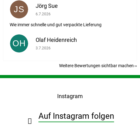
Jörg Sue
JS
Die Shop-Bewertung beträgt 5 von 5 Sternen.
6.7.2026
Wie immer schnelle und gut verpackte Lieferung
Olaf Heidenreich
OH
Die Shop-Bewertung beträgt 5 von 5 Sternen.
3.7.2026
Weitere Bewertungen sichtbar machen
F
u
ß
Instagram
z
e
i
Auf Instagram folgen
l
e