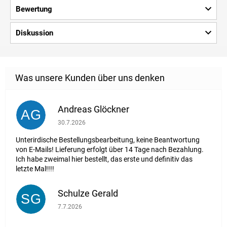
Bewertung
Diskussion
Andreas Glöckner
AG
Die Shop-Bewertung beträgt 1 von 5 Sternen.
30.7.2026
Unterirdische Bestellungsbearbeitung, keine Beantwortung
von E-Mails! Lieferung erfolgt über 14 Tage nach Bezahlung.
Ich habe zweimal hier bestellt, das erste und definitiv das
letzte Mal!!!!
Schulze Gerald
SG
Die Shop-Bewertung beträgt 5 von 5 Sternen.
7.7.2026