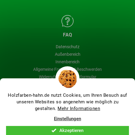
FAQ
Datenschutz
Außenbereich
Innenbereich
Allgemeine Fragen und Beschwerden
Widerrufsbelehrung & formular
Blog
Holzfarben-hahn.de nutzt Cookies, um Ihren Besuch auf
unseren Websites so angenehm wie möglich zu
gestalten.
Mehr Informationen
Erstellt von Shoptet Premium
Einstellungen
Akzeptieren
Copyright 2026
Holzfarben Hahn
. Alle Rechte vorbehalten.