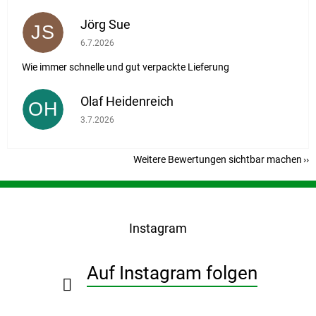
Jörg Sue
JS
Die Shop-Bewertung beträgt 5 von 5 Sternen.
6.7.2026
Wie immer schnelle und gut verpackte Lieferung
Olaf Heidenreich
OH
Die Shop-Bewertung beträgt 5 von 5 Sternen.
3.7.2026
Weitere Bewertungen sichtbar machen
F
u
ß
Instagram
z
e
i
Auf Instagram folgen
l
e