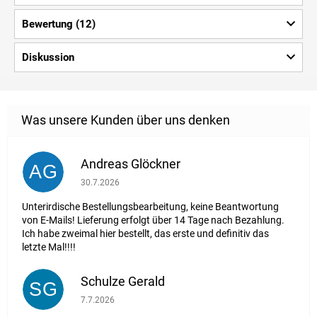
Bewertung (12)
Diskussion
Andreas Glöckner
AG
Die Shop-Bewertung beträgt 1 von 5 Sternen.
30.7.2026
Unterirdische Bestellungsbearbeitung, keine Beantwortung
von E-Mails! Lieferung erfolgt über 14 Tage nach Bezahlung.
Ich habe zweimal hier bestellt, das erste und definitiv das
letzte Mal!!!!
Schulze Gerald
SG
Die Shop-Bewertung beträgt 5 von 5 Sternen.
7.7.2026