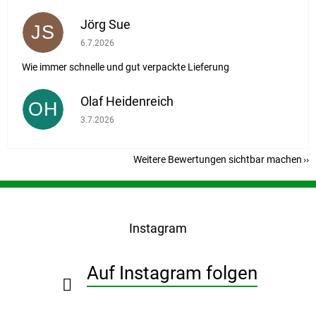
Jörg Sue
JS
Die Shop-Bewertung beträgt 5 von 5 Sternen.
6.7.2026
Wie immer schnelle und gut verpackte Lieferung
Olaf Heidenreich
OH
Die Shop-Bewertung beträgt 5 von 5 Sternen.
3.7.2026
Weitere Bewertungen sichtbar machen
F
u
ß
Instagram
z
e
i
Auf Instagram folgen
l
e