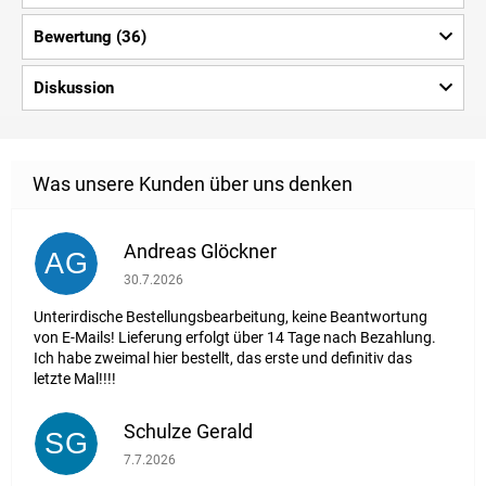
Bewertung (36)
Diskussion
Andreas Glöckner
AG
Die Shop-Bewertung beträgt 1 von 5 Sternen.
30.7.2026
Unterirdische Bestellungsbearbeitung, keine Beantwortung
von E-Mails! Lieferung erfolgt über 14 Tage nach Bezahlung.
Ich habe zweimal hier bestellt, das erste und definitiv das
letzte Mal!!!!
Schulze Gerald
SG
Die Shop-Bewertung beträgt 5 von 5 Sternen.
7.7.2026