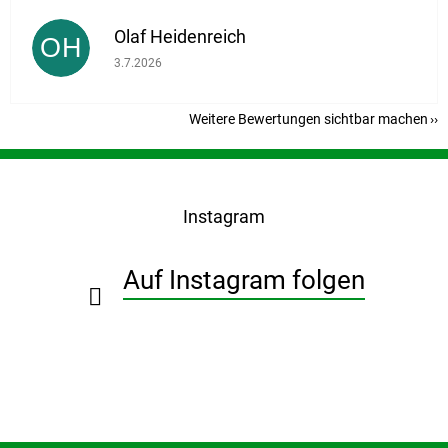
Olaf Heidenreich
OH
Die Shop-Bewertung beträgt 5 von 5 Sternen.
3.7.2026
Weitere Bewertungen sichtbar machen
F
u
ß
Instagram
z
e
i
Auf Instagram folgen
l
e