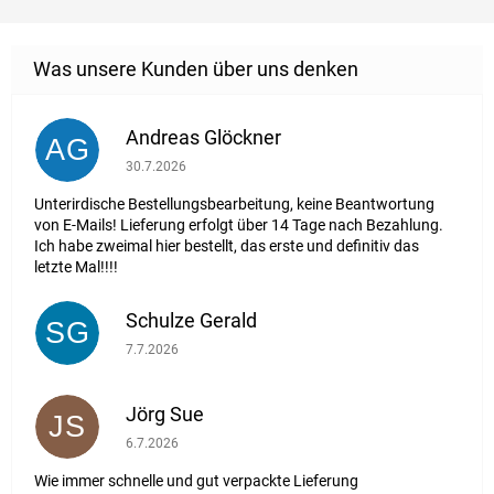
Andreas Glöckner
AG
Die Shop-Bewertung beträgt 1 von 5 Sternen.
30.7.2026
Unterirdische Bestellungsbearbeitung, keine Beantwortung
von E-Mails! Lieferung erfolgt über 14 Tage nach Bezahlung.
Ich habe zweimal hier bestellt, das erste und definitiv das
letzte Mal!!!!
Schulze Gerald
SG
Die Shop-Bewertung beträgt 5 von 5 Sternen.
7.7.2026
Jörg Sue
JS
Die Shop-Bewertung beträgt 5 von 5 Sternen.
6.7.2026
Wie immer schnelle und gut verpackte Lieferung