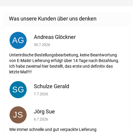
Andreas Glöckner
AG
Die Shop-Bewertung beträgt 1 von 5 Sternen.
30.7.2026
Unterirdische Bestellungsbearbeitung, keine Beantwortung
von E-Mails! Lieferung erfolgt über 14 Tage nach Bezahlung.
Ich habe zweimal hier bestellt, das erste und definitiv das
letzte Mal!!!!
Schulze Gerald
SG
Die Shop-Bewertung beträgt 5 von 5 Sternen.
7.7.2026
Jörg Sue
JS
Die Shop-Bewertung beträgt 5 von 5 Sternen.
6.7.2026
Wie immer schnelle und gut verpackte Lieferung