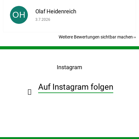
Olaf Heidenreich
OH
Die Shop-Bewertung beträgt 5 von 5 Sternen.
3.7.2026
Weitere Bewertungen sichtbar machen
F
u
ß
Instagram
z
e
i
Auf Instagram folgen
l
e