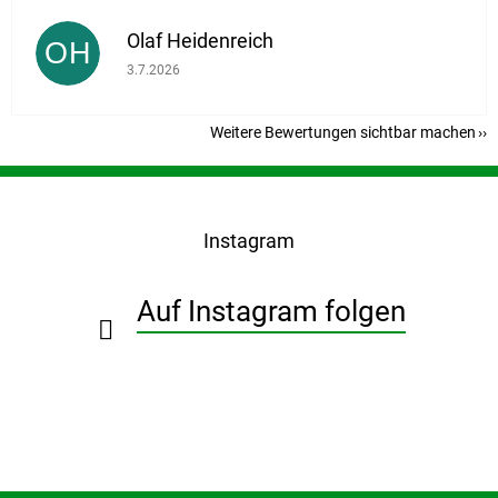
Olaf Heidenreich
OH
Die Shop-Bewertung beträgt 5 von 5 Sternen.
3.7.2026
Weitere Bewertungen sichtbar machen
F
u
ß
Instagram
z
e
i
Auf Instagram folgen
l
e