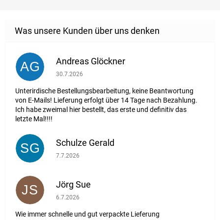
Andreas Glöckner
AG
Die Shop-Bewertung beträgt 1 von 5 Sternen.
30.7.2026
Unterirdische Bestellungsbearbeitung, keine Beantwortung
von E-Mails! Lieferung erfolgt über 14 Tage nach Bezahlung.
Ich habe zweimal hier bestellt, das erste und definitiv das
letzte Mal!!!!
Schulze Gerald
SG
Die Shop-Bewertung beträgt 5 von 5 Sternen.
7.7.2026
Jörg Sue
JS
Die Shop-Bewertung beträgt 5 von 5 Sternen.
6.7.2026
Wie immer schnelle und gut verpackte Lieferung