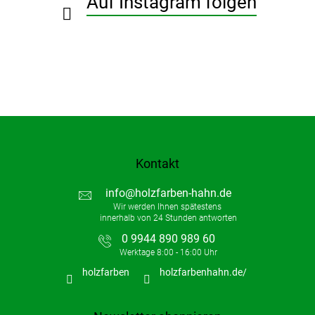
Auf Instagram folgen
l
e
Kontakt
info
@
holzfarben-hahn.de
0 9944 890 989 60
holzfarben
holzfarbenhahn.de/