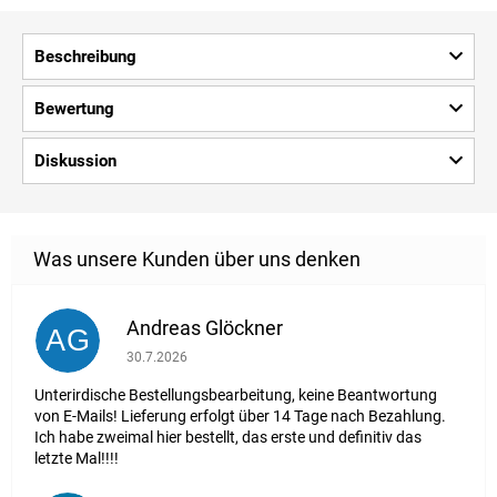
Beschreibung
Bewertung
Diskussion
Andreas Glöckner
AG
Die Shop-Bewertung beträgt 1 von 5 Sternen.
30.7.2026
Unterirdische Bestellungsbearbeitung, keine Beantwortung
von E-Mails! Lieferung erfolgt über 14 Tage nach Bezahlung.
Ich habe zweimal hier bestellt, das erste und definitiv das
letzte Mal!!!!