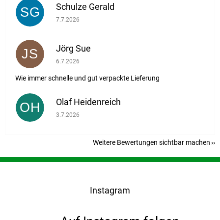
Schulze Gerald
SG
Die Shop-Bewertung beträgt 5 von 5 Sternen.
7.7.2026
Jörg Sue
JS
Die Shop-Bewertung beträgt 5 von 5 Sternen.
6.7.2026
Wie immer schnelle und gut verpackte Lieferung
Olaf Heidenreich
OH
Die Shop-Bewertung beträgt 5 von 5 Sternen.
3.7.2026
Weitere Bewertungen sichtbar machen
F
u
ß
Instagram
z
e
i