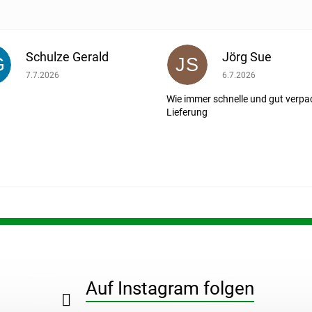
Schulze Gerald
Jörg Sue
G
JS
ernen.
Die Shop-Bewertung beträgt 5 von 5 Sternen.
Die Shop-Bewertung b
7.7.2026
6.7.2026
Wie immer schnelle und gut verpa
Lieferung
Auf Instagram folgen