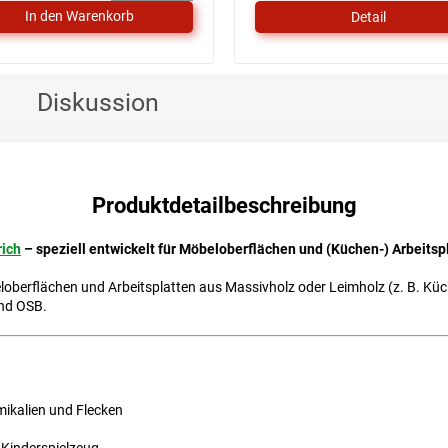
5
Detail
Sternen.
Diskussion
Produktdetailbeschreibung
rich
– speziell entwickelt für Möbeloberflächen und (Küchen-) Arbeitsp
loberflächen und Arbeitsplatten aus Massivholz oder Leimholz (z. B. Küch
und OSB.
ikalien und Flecken
 Kinderspielzeug