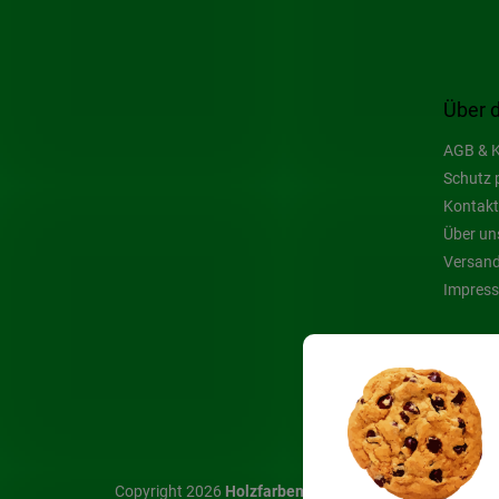
Über 
AGB & K
Schutz 
Kontakt
Über un
Versand
Impres
Copyright 2026
Holzfarben Hahn
. Alle Rechte vorbehal