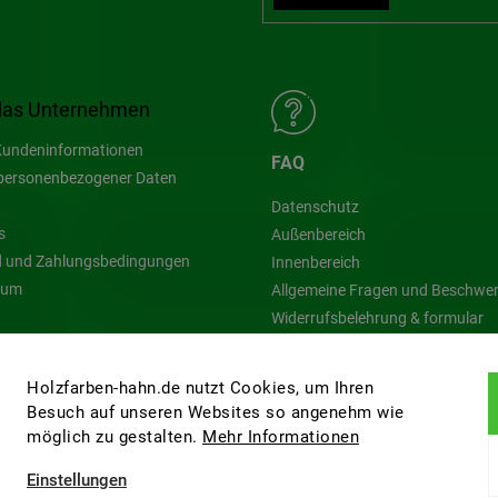
das Unternehmen
undeninformationen
FAQ
personenbezogener Daten
Datenschutz
s
Außenbereich
 und Zahlungsbedingungen
Innenbereich
sum
Allgemeine Fragen und Beschwe
Widerrufsbelehrung & formular
Blog
Holzfarben-hahn.de nutzt Cookies, um Ihren
Besuch auf unseren Websites so angenehm wie
möglich zu gestalten.
Mehr Informationen
Einstellungen
ten.
Cookie-Einstellungen ändern