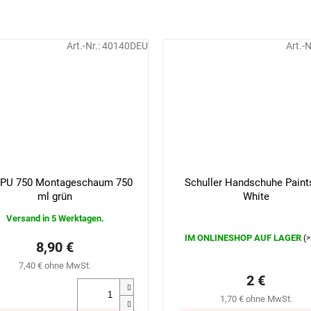
Art.-Nr.:
40140DEU
Art.-N
 PU 750 Montageschaum 750
Schuller Handschuhe Paint
ml grün
White
Versand in 5 Werktagen.
IM ONLINESHOP AUF LAGER
(>
Die
8,90 €
durchschnittliche
7,40 € ohne MwSt.
Produktbewertung
2 €
ist
0,0
1,70 € ohne MwSt.
von