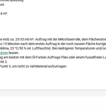
nze
24 m².
ene Holz ca. 25-35 ml/m². Auftrag mit der Mikrofaserrolle, dem Flächenstr
zu 15 Minuten nach dem ersten Auftrag in der noch nassen Fläche korrigi
lima, 23 °C/50 % rel. Luftfeuchte). Bei niedrigeren Temperaturen und/ode
cknen
lassen.
rag am besten mit dem Öl-Farben Auftrags-Flies oder einem fusselfreien 
nkt 2.
Punkt 3, um nicht zu viel Material aufzutragen.