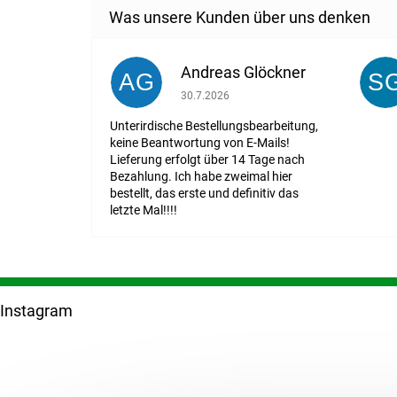
Andreas Glöckner
AG
S
Die Shop-Bewertung beträgt 1 von 5 St
30.7.2026
Unterirdische Bestellungsbearbeitung,
keine Beantwortung von E-Mails!
Lieferung erfolgt über 14 Tage nach
Bezahlung. Ich habe zweimal hier
bestellt, das erste und definitiv das
letzte Mal!!!!
F
u
Instagram
ß
z
e
i