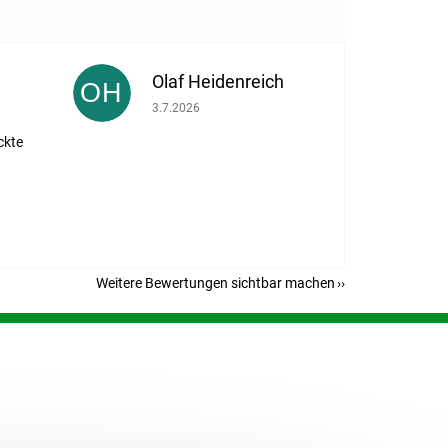
Olaf Heidenreich
OH
eträgt 5 von 5 Sternen.
Die Shop-Bewertung beträgt 5 von 5 Sternen.
3.7.2026
ckte
Weitere Bewertungen sichtbar machen