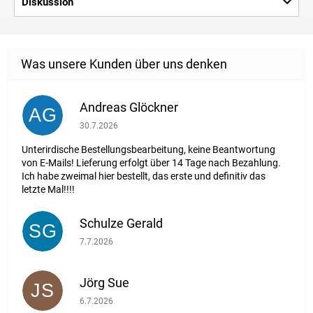
Diskussion
Andreas Glöckner
AG
Die Shop-Bewertung beträgt 1 von 5 Sternen.
30.7.2026
Unterirdische Bestellungsbearbeitung, keine Beantwortung
von E-Mails! Lieferung erfolgt über 14 Tage nach Bezahlung.
Ich habe zweimal hier bestellt, das erste und definitiv das
letzte Mal!!!!
Schulze Gerald
SG
Die Shop-Bewertung beträgt 5 von 5 Sternen.
7.7.2026
Jörg Sue
JS
Die Shop-Bewertung beträgt 5 von 5 Sternen.
6.7.2026