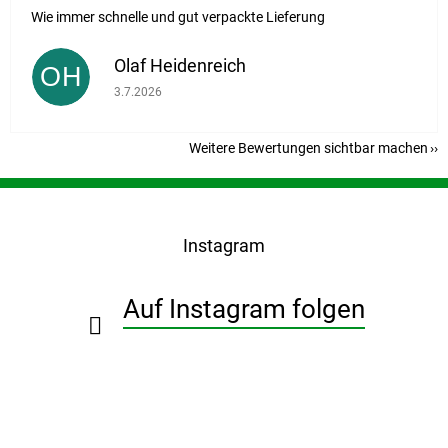
Wie immer schnelle und gut verpackte Lieferung
Olaf Heidenreich
OH
Die Shop-Bewertung beträgt 5 von 5 Sternen.
3.7.2026
Weitere Bewertungen sichtbar machen
F
u
ß
Instagram
z
e
i
Auf Instagram folgen
l
e