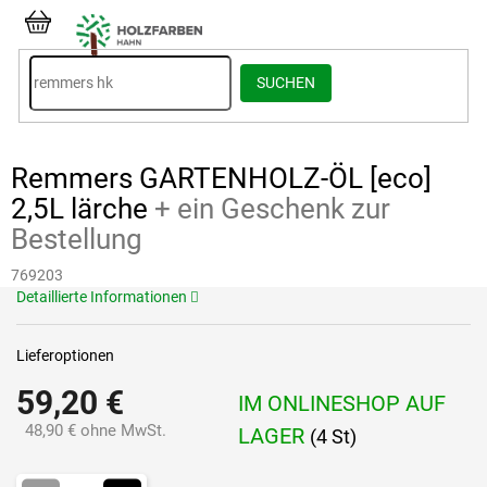
Zum
Inhalt
WARENKORB
springen
SUCHEN
Remmers GARTENHOLZ-ÖL [eco]
2,5L lärche
+ ein Geschenk zur
Bestellung
769203
Detaillierte Informationen
Lieferoptionen
59,20 €
IM ONLINESHOP AUF
48,90 € ohne MwSt.
LAGER
(4 St)
Verkaufspreis: