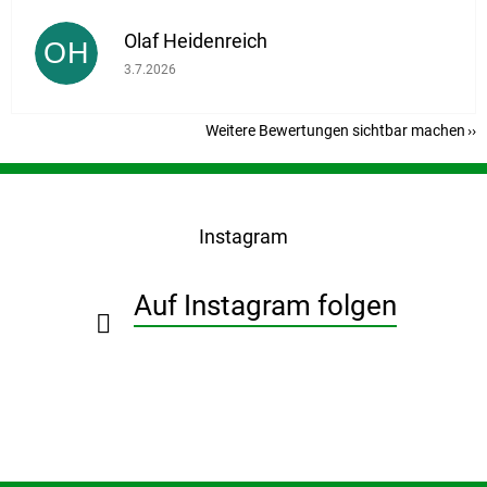
Olaf Heidenreich
OH
Die Shop-Bewertung beträgt 5 von 5 Sternen.
3.7.2026
Weitere Bewertungen sichtbar machen
F
u
ß
Instagram
z
e
i
Auf Instagram folgen
l
e