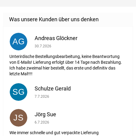
Andreas Glöckner
AG
Die Shop-Bewertung beträgt 1 von 5 Sternen.
30.7.2026
Unterirdische Bestellungsbearbeitung, keine Beantwortung
von E-Mails! Lieferung erfolgt über 14 Tage nach Bezahlung.
Ich habe zweimal hier bestellt, das erste und definitiv das
letzte Mal!!!!
Schulze Gerald
SG
Die Shop-Bewertung beträgt 5 von 5 Sternen.
7.7.2026
Jörg Sue
JS
Die Shop-Bewertung beträgt 5 von 5 Sternen.
6.7.2026
Wie immer schnelle und gut verpackte Lieferung