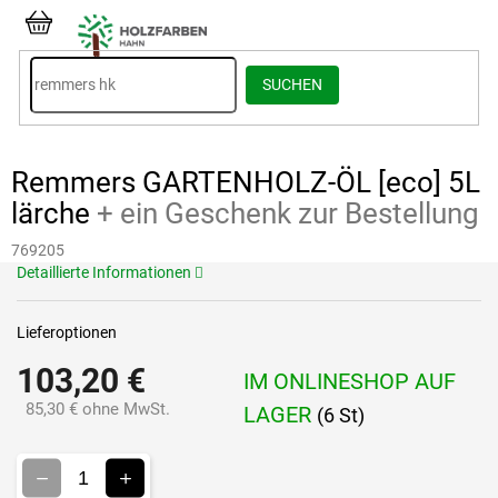
Zum
Inhalt
WARENKORB
springen
SUCHEN
Remmers GARTENHOLZ-ÖL [eco] 5L
lärche
+ ein Geschenk zur Bestellung
769205
Detaillierte Informationen
Lieferoptionen
103,20 €
IM ONLINESHOP AUF
85,30 € ohne MwSt.
LAGER
(6 St)
Verkaufspreis: