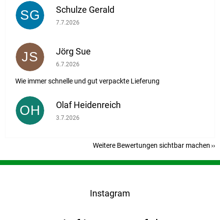
Schulze Gerald
SG
Die Shop-Bewertung beträgt 5 von 5 Sternen.
7.7.2026
Jörg Sue
JS
Die Shop-Bewertung beträgt 5 von 5 Sternen.
6.7.2026
Wie immer schnelle und gut verpackte Lieferung
Olaf Heidenreich
OH
Die Shop-Bewertung beträgt 5 von 5 Sternen.
3.7.2026
Weitere Bewertungen sichtbar machen
F
u
ß
Instagram
z
e
i