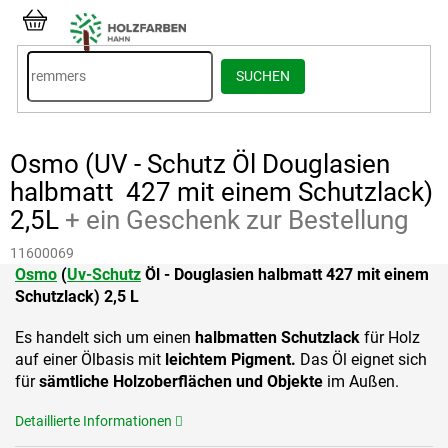
Zum
Inhalt
WARENKORB
springen
SUCHEN
Osmo (UV - Schutz Öl Douglasien
halbmatt 427 mit einem Schutzlack)
2,5L
+ ein Geschenk zur Bestellung
11600069
Osmo
(
Uv-Schutz
Öl - Douglasien halbmatt 427 mit einem
Schutzlack) 2,5 L
Es handelt sich um einen
halbmatten Schutzlack
für Holz
auf einer Ölbasis mit
leichtem Pigment.
Das Öl eignet sich
für
sämtliche Holzoberflächen und Objekte
im Außen.
Detaillierte Informationen