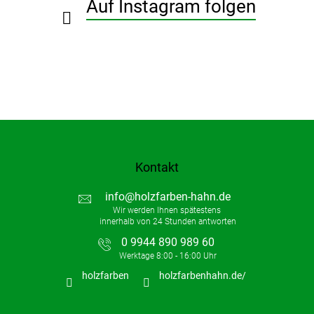
Auf Instagram folgen
l
e
Kontakt
info
@
holzfarben-hahn.de
0 9944 890 989 60
holzfarben
holzfarbenhahn.de/