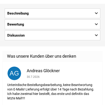
Beschreibung
Bewertung
Diskussion
Andreas Glöckner
AG
Die Shop-Bewertung beträgt 1 von 5 Sternen.
30.7.2026
Unterirdische Bestellungsbearbeitung, keine Beantwortung
von E-Mails! Lieferung erfolgt über 14 Tage nach Bezahlung.
Ich habe zweimal hier bestellt, das erste und definitiv das
letzte Mal!!!!