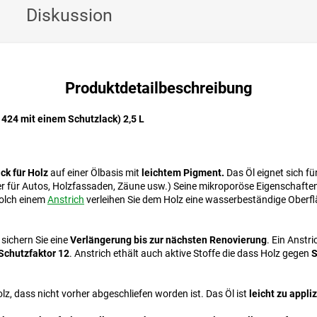
Diskussion
Produktdetailbeschreibung
 424 mit einem Schutzlack) 2,5 L
ck für Holz
auf einer Ölbasis mit
leichtem Pigment.
Das Öl eignet sich f
er für Autos, Holzfassaden, Zäune usw.) Seine mikroporöse Eigenschafte
solch einem
Anstrich
verleihen Sie dem Holz eine wasserbeständige Oberf
sichern Sie eine
Verlängerung bis zur nächsten Renovierung
. Ein Anstr
Schutzfaktor 12
. Anstrich ethält auch aktive Stoffe die dass Holz gegen
S
z, dass nicht vorher abgeschliefen worden ist. Das Öl ist
leicht zu appli