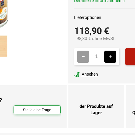
Detaillierte Informationen
Lieferoptionen
118,90 €
98,30 € ohne MwSt.
Verkaufsp
Ansehen
?
der Produkte auf
Stelle eine Frage
Lager
Q