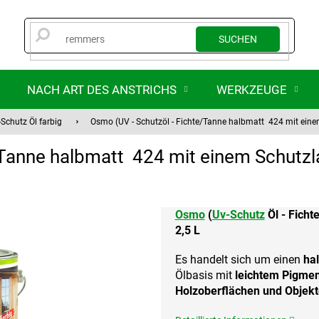
SUCHEN
NACH ART DES ANSTRICHS
WERKZEUGE
Schutz Öl farbig
Osmo (UV - Schutzöl - Fichte/Tanne halbmatt 424 mit eine
/Tanne halbmatt 424 mit einem Schutzl
Osmo
(
Uv-Schutz
Öl - Ficht
2,5 L
Es handelt sich um einen
ha
Ölbasis mit
leichtem Pigmen
Holzoberflächen und Objekt