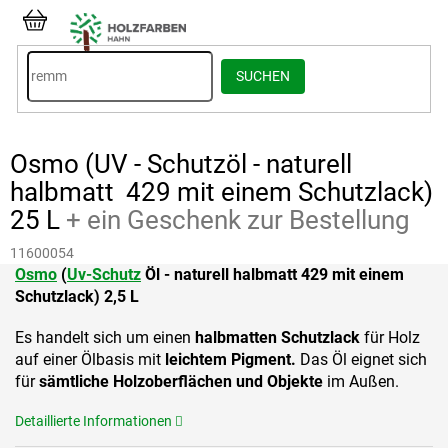
Zum
Inhalt
WARENKORB
springen
SUCHEN
Osmo (UV - Schutzöl - naturell
halbmatt 429 mit einem Schutzlack)
25 L
+ ein Geschenk zur Bestellung
11600054
Osmo
(
Uv-Schutz
Öl - naturell halbmatt 429 mit einem
Schutzlack) 2,5 L
Es handelt sich um einen
halbmatten Schutzlack
für Holz
auf einer Ölbasis mit
leichtem Pigment.
Das Öl eignet sich
für
sämtliche Holzoberflächen und Objekte
im Außen.
Detaillierte Informationen