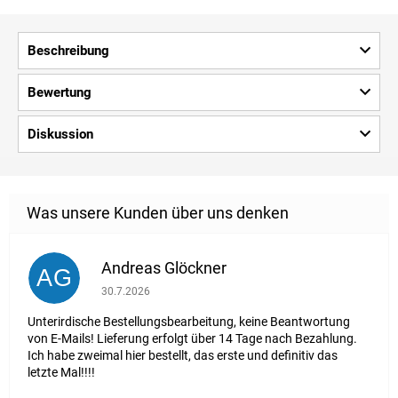
Beschreibung
Bewertung
Diskussion
Andreas Glöckner
AG
Die Shop-Bewertung beträgt 1 von 5 Sternen.
30.7.2026
Unterirdische Bestellungsbearbeitung, keine Beantwortung
von E-Mails! Lieferung erfolgt über 14 Tage nach Bezahlung.
Ich habe zweimal hier bestellt, das erste und definitiv das
letzte Mal!!!!