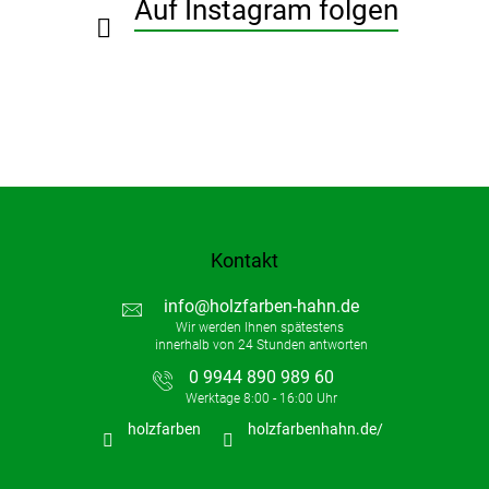
Auf Instagram folgen
l
e
Kontakt
info
@
holzfarben-hahn.de
0 9944 890 989 60
holzfarben
holzfarbenhahn.de/