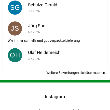
Schulze Gerald
SG
Die Shop-Bewertung beträgt 5 von 5 Sternen.
7.7.2026
Jörg Sue
JS
Die Shop-Bewertung beträgt 5 von 5 Sternen.
6.7.2026
Wie immer schnelle und gut verpackte Lieferung
Olaf Heidenreich
OH
Die Shop-Bewertung beträgt 5 von 5 Sternen.
3.7.2026
Weitere Bewertungen sichtbar machen
F
u
ß
Instagram
z
e
i