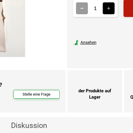
Ansehen
?
der Produkte auf
Stelle eine Frage
Lager
Q
Diskussion