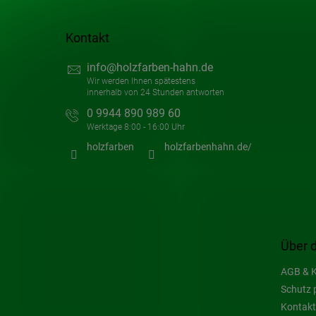
Kontakt
info
@
holzfarben-hahn.de
0 9944 890 989 60
holzfarben
holzfarbenhahn.de/
Über 
AGB & K
Schutz 
Kontakt