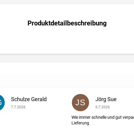
Produktdetailbeschreibung
Schulze Gerald
Jörg Sue
G
JS
ernen.
Die Shop-Bewertung beträgt 5 von 5 Sternen.
Die Shop-Bewertung b
7.7.2026
6.7.2026
Wie immer schnelle und gut verpa
Lieferung