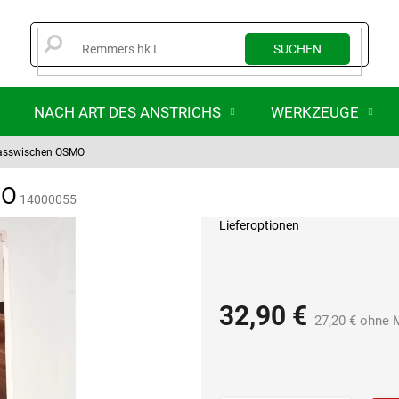
SUCHEN
NACH ART DES ANSTRICHS
WERKZEUGE
asswischen OSMO
MO
14000055
Lieferoptionen
32,90 €
27,20 € ohne 