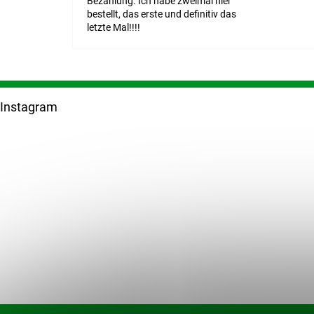
Bezahlung. Ich habe zweimal hier
bestellt, das erste und definitiv das
letzte Mal!!!!
F
u
Instagram
ß
z
e
i
l
e