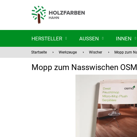
Zum
Inhalt
springen
HERSTELLER
AUSSEN
INNEN
Startseite
Werkzeuge
Wischer
Mopp zum N
Mopp zum Nasswischen OS