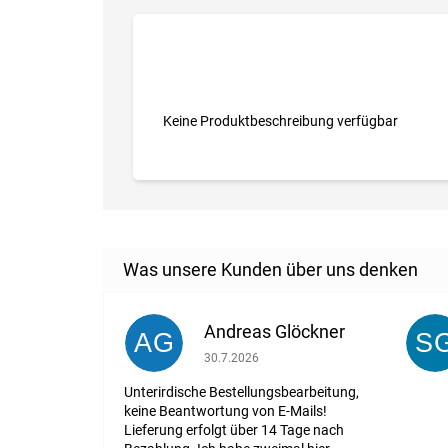
Keine Produktbeschreibung verfügbar
Andreas Glöckner
AG
S
Die Shop-Bewertung beträgt 1 von 5 St
30.7.2026
Unterirdische Bestellungsbearbeitung,
keine Beantwortung von E-Mails!
Lieferung erfolgt über 14 Tage nach