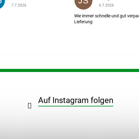
G
JS
ernen.
Die Shop-Bewertung beträgt 5 von 5 Sternen.
Die Shop-Bewertung b
7.7.2026
6.7.2026
Wie immer schnelle und gut verpa
Lieferung
Auf Instagram folgen