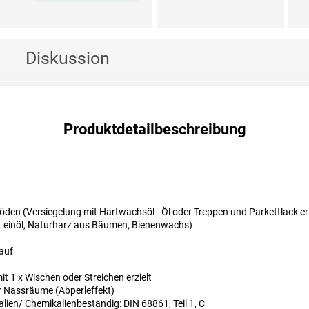
Diskussion
Produktdetailbeschreibung
en (Versiegelung mit Hartwachsöl - Öl oder Treppen und Parkettlack erf
Leinöl, Naturharz aus Bäumen, Bienenwachs)
auf
t 1 x Wischen oder Streichen erzielt
r Nassräume (Abperleffekt)
ien/ Chemikalienbeständig: DIN 68861, Teil 1, C