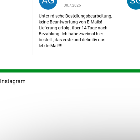
AG
S
Die Shop-Bewertung beträgt 1 von 5 St
30.7.2026
Unterirdische Bestellungsbearbeitung,
keine Beantwortung von E-Mails!
Lieferung erfolgt über 14 Tage nach
Bezahlung. Ich habe zweimal hier
bestellt, das erste und definitiv das
letzte Mal!!!!
F
u
Instagram
ß
z
e
i
l
e