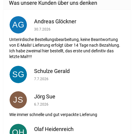
Andreas Glöckner
AG
Die Shop-Bewertung beträgt 1 von 5 Sternen.
30.7.2026
Unterirdische Bestellungsbearbeitung, keine Beantwortung
von E-Mails! Lieferung erfolgt über 14 Tage nach Bezahlung.
Ich habe zweimal hier bestellt, das erste und definitiv das
letzte Mal!!!!
Schulze Gerald
SG
Die Shop-Bewertung beträgt 5 von 5 Sternen.
7.7.2026
Jörg Sue
JS
Die Shop-Bewertung beträgt 5 von 5 Sternen.
6.7.2026
Wie immer schnelle und gut verpackte Lieferung
Olaf Heidenreich
OH