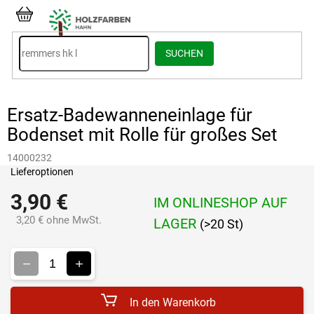
Zum
Inhalt
WARENKORB
springen
SUCHEN
Ersatz-Badewanneneinlage für
Bodenset mit Rolle für großes Set
14000232
Lieferoptionen
3,90 €
IM ONLINESHOP AUF
3,20 € ohne MwSt.
LAGER
(>20 St)
Verkaufspreis:
In den Warenkorb