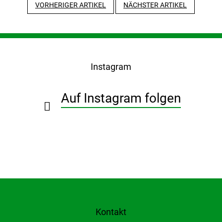
VORHERIGER ARTIKEL
NÄCHSTER ARTIKEL
F
u
ß
Instagram
z
e
i
Auf Instagram folgen
l
e
Kontakt