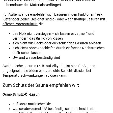
Dadurch wird das Eindringen von Schweiß verhindert und die
Lebensdauer des Materials verlängert.
Für Außenwände empfehlen sich
Lasuren
in den Farbtönen
Teak
,
Kiefer oder Zeder. Geeignet sind öl- oder
wachshaltige Lasuren mit
offener Porenstruktur
, die:
das Holz nicht versiegeln – sie lassen es „atmen“ und
verringern das Risiko von Rissen
sich nicht wie Lacke oder dickschichtige Lasuren ablösen
sich leicht ohne Abschleifen durch einfaches Nachstreichen
auffrischen lassen
UV- und wasserbeständig sind
Synthetische Lasuren (z. B. auf Alkydbasis) sind für Saunen
ungeeignet – sie bilden eine zu dichte Schicht, die sich bei
Temperaturschwankungen ablösen kann.
Zum Schutz der Sauna empfehlen wir:
Osmo Schutz-Öl-Lasur
auf Basis natürlicher Öle
wasserabweisend, UV-beständig, schimmelresistent