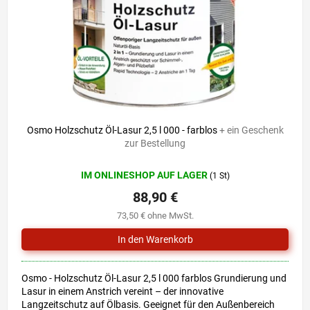
r
i
P
e
r
r
o
u
d
n
u
g
k
t
e
Osmo Holzschutz Öl-Lasur 2,5 l 000 - farblos
+ ein Geschenk
zur Bestellung
IM ONLINESHOP AUF LAGER
(1 St)
88,90 €
73,50 € ohne MwSt.
Osmo - Holzschutz Öl-Lasur 2,5 l 000 farblos Grundierung und
Lasur in einem Anstrich vereint – der innovative
Langzeitschutz auf Ölbasis. Geeignet für den Außenbereich