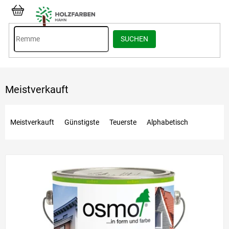
Zum
Inhalt
WARENKORB
springen
SUCHEN
Meistverkauft
P
r
Meistverkauft
Günstigste
Teuerste
Alphabetisch
o
d
L
u
i
k
s
t
t
s
e
o
d
r
e
t