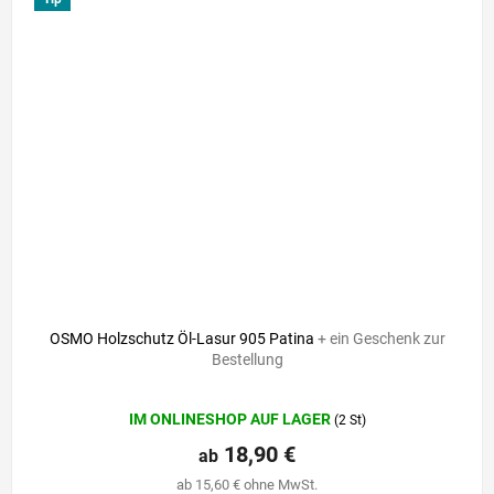
OSMO Holzschutz Öl-Lasur 905 Patina
+ ein Geschenk zur
Bestellung
Die
IM ONLINESHOP AUF LAGER
(2 St)
durchschnittliche
Produktbewertung
18,90 €
ab
ist
ab 15,60 € ohne MwSt.
0,0