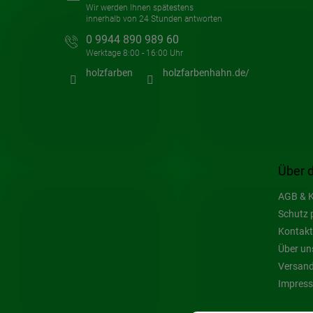
0 9944 890 989 60
holzfarben
holzfarbenhahn.de/
Über 
AGB & K
Schutz 
Kontakt
Über un
Versand
Impres