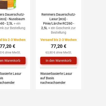
rs Dauerschutz-
Remmers Dauerschutz-
[eco] - Nussbaum
Lasur [eco] -
60 - 2,5L
+ ein
Pinie/Lärche RC260 -
nk zur Bestellung
2,5L
+ ein Geschenk zur
Bestellung
d bis 2-3 Wochen
Versand bis 2-3 Wochen
77,20 €
77,20 €
80 € ohne MwSt.
63,80 € ohne MwSt.
basierte Lasur
Wasserbasierte Lasur
is
auf Basis
achsender
nachwachsender
fe für Holz im
Rohstoffe für Holz im
und Außenbereich
Innen und Außenbereich
sches Merkblatt
Technisches Merkblatt