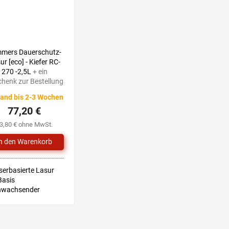
mers Dauerschutz-
ur [eco] - Kiefer RC-
270 -2,5L
+ ein
henk zur Bestellung
and bis 2-3 Wochen
77,20 €
3,80 € ohne MwSt.
erbasierte Lasur
Basis
hwachsender
toffe für Holz im
n und Außenbereich
nisches Merkblatt
S