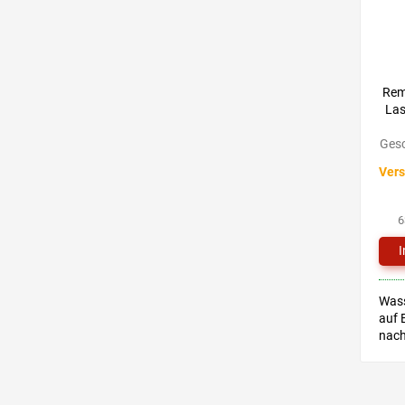
Rem
Las
Gesc
Vers
6
Wass
auf 
nac
Rohs
Inne
Tech