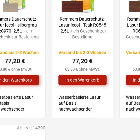
mers Dauerschutz-
Remmers Dauerschutz-
Remme
ur [eco] - silbergrau
Lasur [eco] - Teak RC545
Lasur 
RC970 -2,5L
+ ein
- 2,5L
+ ein Geschenk zur
RC6
henk zur Bestellung
Bestellung
Gesche
and bis 2-3 Wochen
Versand bis 2-3 Wochen
Versan
77,20 €
77,20 €
3,80 € ohne MwSt.
63,80 € ohne MwSt.
63,
erbasierte Lasur
Wasserbasierte Lasur
Wasser
Basis
auf Basis
auf Bas
hwachsender
nachwachsender
nachw
toffe für Holz im
Rohstoffe für Holz im
Rohstof
n und Außenbereich
Innen und Außenbereich
Innen 
nisches Merkblatt
Technisches Merkblatt
Techni
Art.-Nr.:
14290