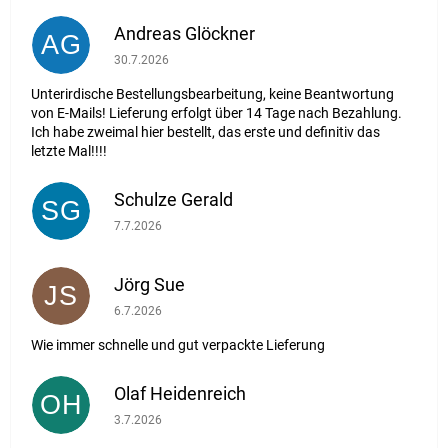
Andreas Glöckner
AG
Die Shop-Bewertung beträgt 1 von 5 Sternen.
30.7.2026
Unterirdische Bestellungsbearbeitung, keine Beantwortung
von E-Mails! Lieferung erfolgt über 14 Tage nach Bezahlung.
Ich habe zweimal hier bestellt, das erste und definitiv das
letzte Mal!!!!
Schulze Gerald
SG
Die Shop-Bewertung beträgt 5 von 5 Sternen.
7.7.2026
Jörg Sue
JS
Die Shop-Bewertung beträgt 5 von 5 Sternen.
6.7.2026
Wie immer schnelle und gut verpackte Lieferung
Olaf Heidenreich
OH
Die Shop-Bewertung beträgt 5 von 5 Sternen.
3.7.2026