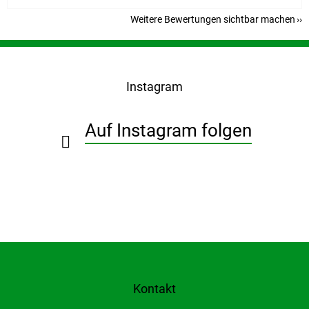
Weitere Bewertungen sichtbar machen
F
u
ß
Instagram
z
e
i
Auf Instagram folgen
l
e
Kontakt