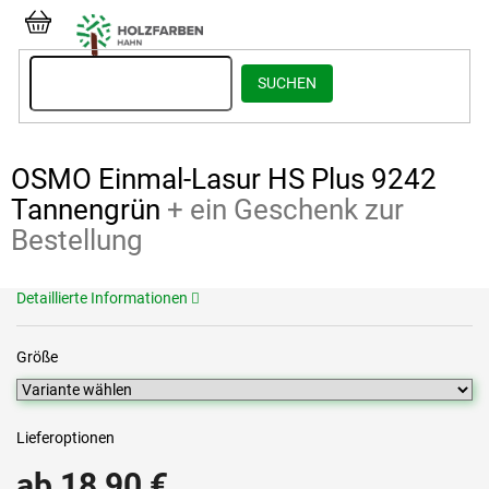
Zum
Inhalt
WARENKORB
springen
SUCHEN
OSMO Einmal-Lasur HS Plus 9242
Tannengrün
+ ein Geschenk zur
Bestellung
Detaillierte Informationen
Größe
Lieferoptionen
ab
18,90 €