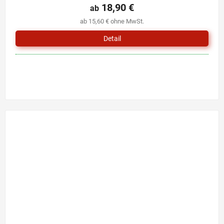
Produktbewertung
18,90 €
ab
ist
ab 15,60 € ohne MwSt.
0,0
von
Detail
5
Sternen.