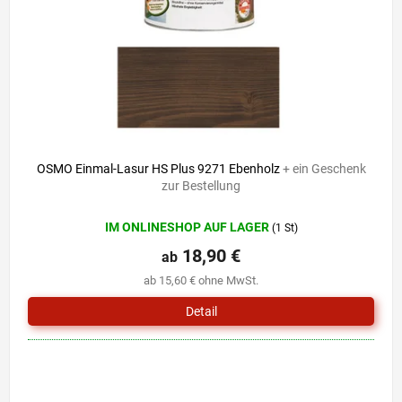
r
i
P
e
r
r
o
u
d
n
u
g
k
t
e
OSMO Einmal-Lasur HS Plus 9271 Ebenholz
+ ein Geschenk
zur Bestellung
IM ONLINESHOP AUF LAGER
(1 St)
18,90 €
ab
ab 15,60 € ohne MwSt.
Detail