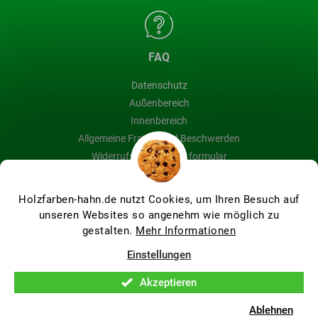
FAQ
Datenschutz
Außenbereich
Innenbereich
Allgemeine Fragen und Beschwerden
Widerrufsbelehrung & formular
Blog
Holzfarben-hahn.de nutzt Cookies, um Ihren Besuch auf
unseren Websites so angenehm wie möglich zu
gestalten.
Mehr Informationen
Erstellt von Shoptet Premium
Einstellungen
Akzeptieren
Copyright 2026
Holzfarben Hahn
. Alle Rechte vorbehalten.
Cookie-Einstellungen ändern
Ablehnen