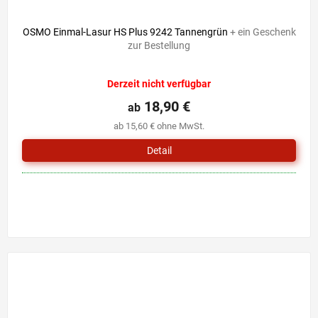
OSMO Einmal-Lasur HS Plus 9242 Tannengrün
+ ein Geschenk
zur Bestellung
Die
Derzeit nicht verfügbar
durchschnittliche
Produktbewertung
18,90 €
ab
ist
ab 15,60 € ohne MwSt.
0,0
von
Detail
5
Sternen.