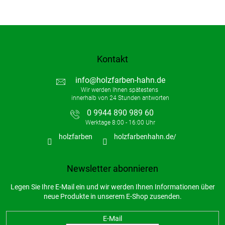
e
r
L
i
s
t
Kontakt
e
info
@
holzfarben-hahn.de
0 9944 890 989 60
holzfarben
holzfarbenhahn.de/
Newsletter abonnieren
Legen Sie Ihre E-Mail ein und wir werden Ihnen Informationen über
neue Produkte in unserem E-Shop zusenden.
E-Mail