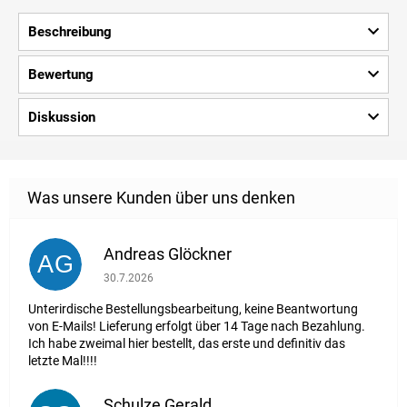
Beschreibung
Bewertung
Diskussion
Andreas Glöckner
AG
Die Shop-Bewertung beträgt 1 von 5 Sternen.
30.7.2026
Unterirdische Bestellungsbearbeitung, keine Beantwortung
von E-Mails! Lieferung erfolgt über 14 Tage nach Bezahlung.
Ich habe zweimal hier bestellt, das erste und definitiv das
letzte Mal!!!!
Schulze Gerald