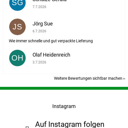
SG
Die Shop-Bewertung beträgt 5 von 5 Sternen.
7.7.2026
Jörg Sue
JS
Die Shop-Bewertung beträgt 5 von 5 Sternen.
6.7.2026
Wie immer schnelle und gut verpackte Lieferung
Olaf Heidenreich
OH
Die Shop-Bewertung beträgt 5 von 5 Sternen.
3.7.2026
Weitere Bewertungen sichtbar machen
F
u
ß
Instagram
z
e
i
Auf Instagram folgen
l