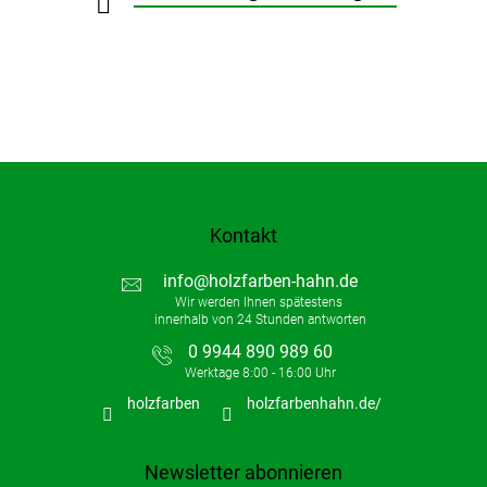
e
Kontakt
info
@
holzfarben-hahn.de
0 9944 890 989 60
holzfarben
holzfarbenhahn.de/
Newsletter abonnieren