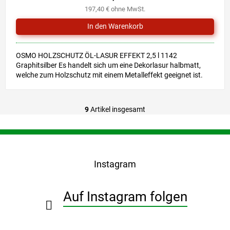
197,40 € ohne MwSt.
OSMO HOLZSCHUTZ ÖL-LASUR EFFEKT 2,5 l 1142
Graphitsilber Es handelt sich um eine Dekorlasur halbmatt,
welche zum Holzschutz mit einem Metalleffekt geeignet ist.
9
Artikel insgesamt
S
t
e
F
u
u
e
ß
r
Instagram
z
e
e
l
i
e
Auf Instagram folgen
l
m
e
e
n