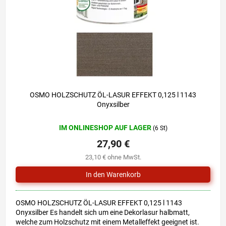
r
i
P
e
r
r
o
u
d
n
u
g
k
t
e
OSMO HOLZSCHUTZ ÖL-LASUR EFFEKT 0,125 l 1143
Onyxsilber
IM ONLINESHOP AUF LAGER
(6 St)
27,90 €
23,10 € ohne MwSt.
OSMO HOLZSCHUTZ ÖL-LASUR EFFEKT 0,125 l 1143
Onyxsilber Es handelt sich um eine Dekorlasur halbmatt,
welche zum Holzschutz mit einem Metalleffekt geeignet ist.