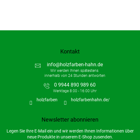
t
e
d
e
r
L
i
s
t
Kontakt
e
info
@
holzfarben-hahn.de
0 9944 890 989 60
holzfarben
holzfarbenhahn.de/
Newsletter abonnieren
Legen Sie Ihre E-Mail ein und wir werden Ihnen Informationen über
neue Produkte in unserem E-Shop zusenden.