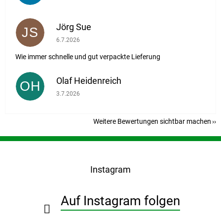
Jörg Sue
JS
Die Shop-Bewertung beträgt 5 von 5 Sternen.
6.7.2026
Wie immer schnelle und gut verpackte Lieferung
Olaf Heidenreich
OH
Die Shop-Bewertung beträgt 5 von 5 Sternen.
3.7.2026
Weitere Bewertungen sichtbar machen
F
u
ß
Instagram
z
e
i
Auf Instagram folgen
l
e