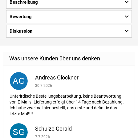
Beschreibung
Bewertung
Diskussion
Andreas Glöckner
AG
Die Shop-Bewertung beträgt 1 von 5 Sternen.
30.7.2026
Unterirdische Bestellungsbearbeitung, keine Beantwortung
von E-Mails! Lieferung erfolgt über 14 Tage nach Bezahlung.
Ich habe zweimal hier bestellt, das erste und definitiv das
letzte Mal!!!!
Schulze Gerald
SG
Die Shop-Bewertung beträgt 5 von 5 Sternen.
7.7.2026