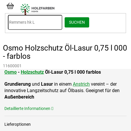
Zum
Inhalt
WARENKORB
springen
SUCHEN
Osmo Holzschutz Öl-Lasur 0,75 l 000
- farblos
11600001
Osmo
-
Holzschutz
Öl-Lasur 0,75 l 000 farblos
Grundierung
und
Lasur
in einem
Anstrich
vereint – der
innovative Langzeitschutz auf Ölbasis. Geeignet für den
Außenbereich
Detaillierte Informationen
Lieferoptionen