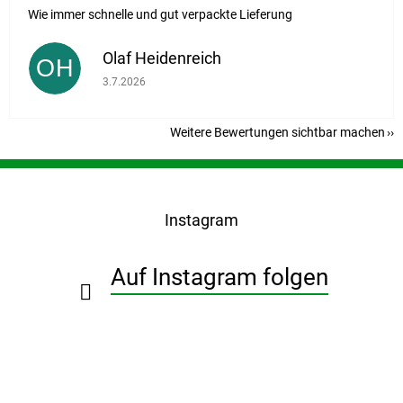
Wie immer schnelle und gut verpackte Lieferung
Olaf Heidenreich
OH
Die Shop-Bewertung beträgt 5 von 5 Sternen.
3.7.2026
Weitere Bewertungen sichtbar machen
F
u
ß
Instagram
z
e
i
Auf Instagram folgen
l
e