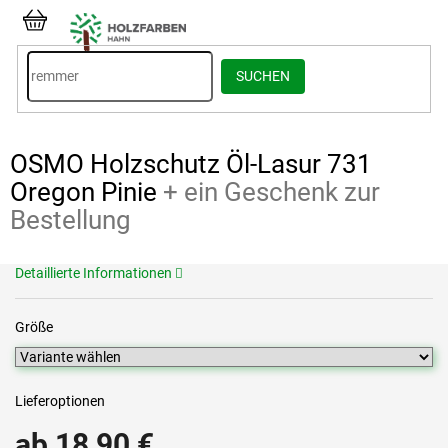
Zum
Inhalt
WARENKORB
springen
SUCHEN
OSMO Holzschutz Öl-Lasur 731
Oregon Pinie
+ ein Geschenk zur
Bestellung
Detaillierte Informationen
Größe
Lieferoptionen
ab
18,90 €