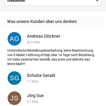
Diskussion
Andreas Glöckner
AG
Die Shop-Bewertung beträgt 1 von 5 Sternen.
30.7.2026
Unterirdische Bestellungsbearbeitung, keine Beantwortung
von E-Mails! Lieferung erfolgt über 14 Tage nach Bezahlung.
Ich habe zweimal hier bestellt, das erste und definitiv das
letzte Mal!!!!
Schulze Gerald
SG
Die Shop-Bewertung beträgt 5 von 5 Sternen.
7.7.2026
Jörg Sue
JS
Die Shop-Bewertung beträgt 5 von 5 Sternen.
6.7.2026