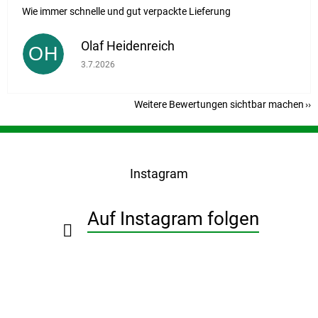
Wie immer schnelle und gut verpackte Lieferung
Olaf Heidenreich
OH
Die Shop-Bewertung beträgt 5 von 5 Sternen.
3.7.2026
Weitere Bewertungen sichtbar machen
F
u
ß
Instagram
z
e
i
Auf Instagram folgen
l
e