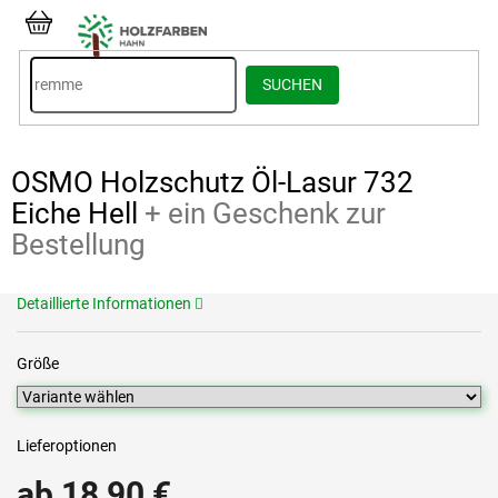
Zum
Inhalt
WARENKORB
springen
SUCHEN
OSMO Holzschutz Öl-Lasur 732
Eiche Hell
+ ein Geschenk zur
Bestellung
Detaillierte Informationen
Größe
Lieferoptionen
ab
18,90 €