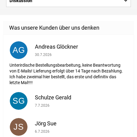
Diskussion
Andreas Glöckner
AG
Die Shop-Bewertung beträgt 1 von 5 Sternen.
30.7.2026
Unterirdische Bestellungsbearbeitung, keine Beantwortung
von E-Mails! Lieferung erfolgt über 14 Tage nach Bezahlung.
Ich habe zweimal hier bestellt, das erste und definitiv das
letzte Mal!!!!
Schulze Gerald
SG
Die Shop-Bewertung beträgt 5 von 5 Sternen.
7.7.2026
Jörg Sue
JS
Die Shop-Bewertung beträgt 5 von 5 Sternen.
6.7.2026