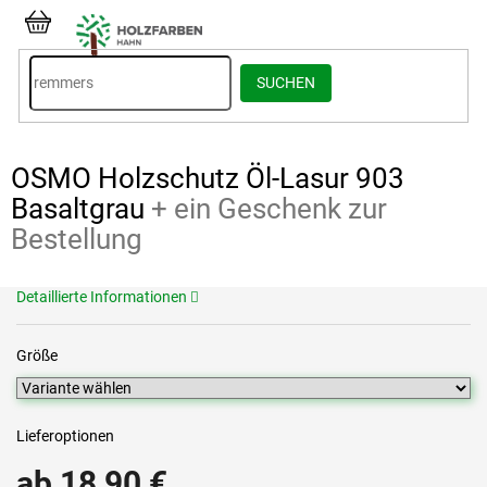
Zum
Inhalt
WARENKORB
springen
SUCHEN
OSMO Holzschutz Öl-Lasur 903
Basaltgrau
+ ein Geschenk zur
Bestellung
Detaillierte Informationen
Größe
Lieferoptionen
ab
18,90 €