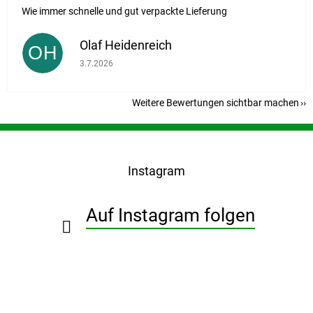
Wie immer schnelle und gut verpackte Lieferung
Olaf Heidenreich
OH
Die Shop-Bewertung beträgt 5 von 5 Sternen.
3.7.2026
Weitere Bewertungen sichtbar machen
F
u
ß
Instagram
z
e
i
Auf Instagram folgen
l
e