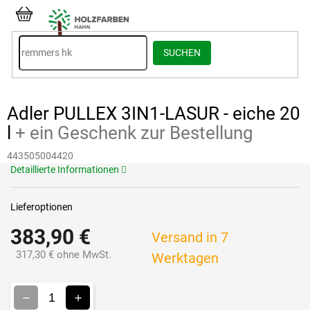
Zum
Inhalt
WARENKORB
springen
SUCHEN
Adler PULLEX 3IN1-LASUR - eiche 20
l
+ ein Geschenk zur Bestellung
443505004420
Detaillierte Informationen
Lieferoptionen
383,90 €
Versand in 7
317,30 € ohne MwSt.
Werktagen
Verkaufspreis: