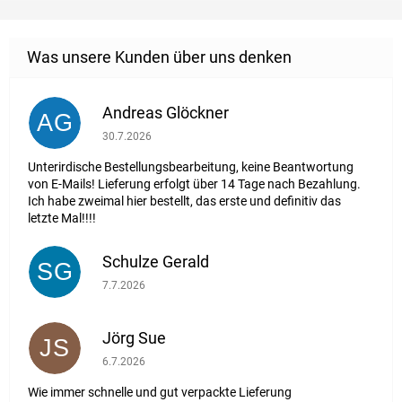
Andreas Glöckner
AG
Die Shop-Bewertung beträgt 1 von 5 Sternen.
30.7.2026
Unterirdische Bestellungsbearbeitung, keine Beantwortung
von E-Mails! Lieferung erfolgt über 14 Tage nach Bezahlung.
Ich habe zweimal hier bestellt, das erste und definitiv das
letzte Mal!!!!
Schulze Gerald
SG
Die Shop-Bewertung beträgt 5 von 5 Sternen.
7.7.2026
Jörg Sue
JS
Die Shop-Bewertung beträgt 5 von 5 Sternen.
6.7.2026
Wie immer schnelle und gut verpackte Lieferung