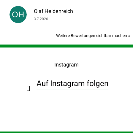
Olaf Heidenreich
OH
Die Shop-Bewertung beträgt 5 von 5 Sternen.
3.7.2026
Weitere Bewertungen sichtbar machen
F
u
ß
Instagram
z
e
i
Auf Instagram folgen
l
e