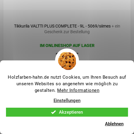
Tikkurila VALTTI PLUS COMPLETE - 9L - 5069/siimes
+ ein
Geschenk zur Bestellung
IM ONLINESHOP AUF LAGER
226,90 €
187,50 € ohne MwSt.
Holzfarben-hahn.de nutzt Cookies, um Ihren Besuch auf
unseren Websites so angenehm wie möglich zu
gestalten.
Mehr Informationen
Einstellungen
Akzeptieren
Ablehnen