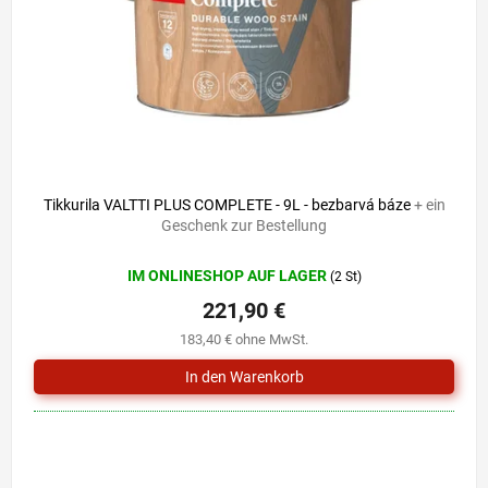
r
i
P
e
r
r
o
u
d
n
u
g
k
t
e
Tikkurila VALTTI PLUS COMPLETE - 9L - bezbarvá báze
+ ein
Geschenk zur Bestellung
IM ONLINESHOP AUF LAGER
(2 St)
221,90 €
183,40 € ohne MwSt.