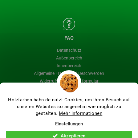
FAQ
Datenschutz
Außenbereich
Innenbereich
Allgemeine Fragen und Beschwerden
Widerrufsbelehrung & formular
Blog
Holzfarben-hahn.de nutzt Cookies, um Ihren Besuch auf
unseren Websites so angenehm wie möglich zu
gestalten.
Mehr Informationen
Erstellt von Shoptet Premium
Einstellungen
Akzeptieren
Copyright 2026
Holzfarben Hahn
. Alle Rechte vorbehalten.