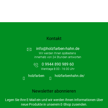
e
d
e
r
L
i
s
t
Kontakt
e
info
@
holzfarben-hahn.de
0 9944 890 989 60
holzfarben
holzfarbenhahn.de/
Newsletter abonnieren
Legen Sie Ihre E-Mail ein und wir werden Ihnen Informationen über
neue Produkte in unserem E-Shop zusenden.