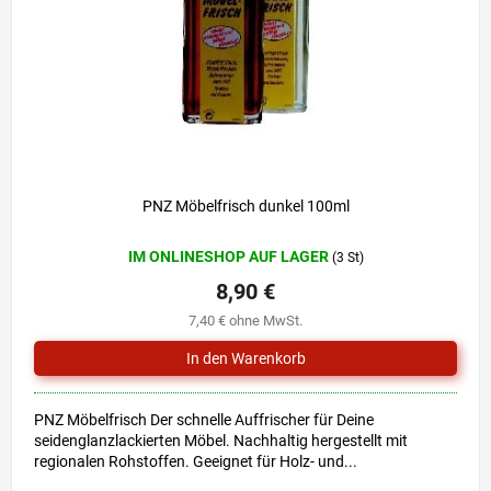
r
i
P
e
r
r
o
u
d
n
u
g
k
t
e
PNZ Möbelfrisch dunkel 100ml
IM ONLINESHOP AUF LAGER
(3 St)
8,90 €
7,40 € ohne MwSt.
PNZ Möbelfrisch Der schnelle Auffrischer für Deine
seidenglanzlackierten Möbel. Nachhaltig hergestellt mit
regionalen Rohstoffen. Geeignet für Holz- und...