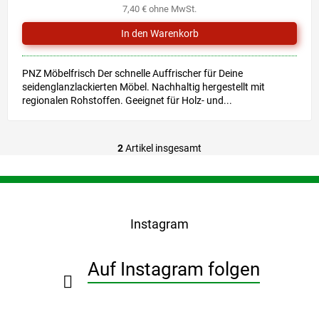
7,40 € ohne MwSt.
PNZ Möbelfrisch Der schnelle Auffrischer für Deine
seidenglanzlackierten Möbel. Nachhaltig hergestellt mit
regionalen Rohstoffen. Geeignet für Holz- und...
2
Artikel insgesamt
S
t
e
F
u
u
e
ß
r
Instagram
z
e
e
l
i
e
Auf Instagram folgen
l
m
e
e
n
t