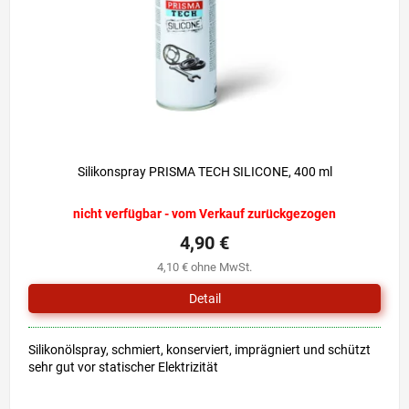
r
i
P
e
r
r
o
u
d
n
u
g
k
t
e
Silikonspray PRISMA TECH SILICONE, 400 ml
nicht verfügbar - vom Verkauf zurückgezogen
4,90 €
4,10 € ohne MwSt.
Detail
Silikonölspray, schmiert, konserviert, imprägniert und schützt
sehr gut vor statischer Elektrizität