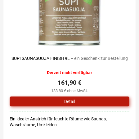
r
i
P
e
r
r
o
u
d
n
u
g
k
t
e
SUPI SAUNASUOJA FINISH 9L
+ ein Geschenk zur Bestellung
Derzeit nicht verfügbar
161,90 €
133,80 € ohne MwSt.
Detail
Ein idealer Anstrich für feuchte Räume wie Saunas,
Waschräume, Umkleiden.