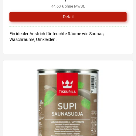
ist
44,60 € ohne MwSt.
5,0
von
Detail
5
Sternen.
Ein idealer Anstrich für feuchte Räume wie Saunas,
Waschräume, Umkleiden.