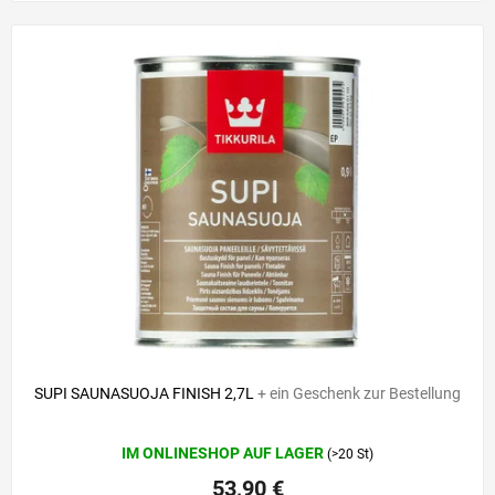
SUPI SAUNASUOJA FINISH 2,7L
+ ein Geschenk zur Bestellung
Die
IM ONLINESHOP AUF LAGER
(>20 St)
durchschnittliche
Produktbewertung
53,90 €