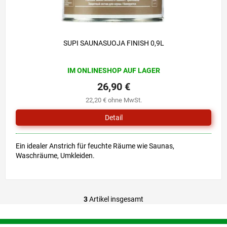
SUPI SAUNASUOJA FINISH 0,9L
Die
IM ONLINESHOP AUF LAGER
durchschnittliche
Produktbewertung
26,90 €
ist
22,20 € ohne MwSt.
0,0
von
Detail
5
Sternen.
Ein idealer Anstrich für feuchte Räume wie Saunas,
Waschräume, Umkleiden.
3
Artikel insgesamt
S
t
e
F