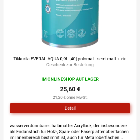
r
i
P
e
r
r
o
u
d
n
u
g
k
t
e
Tikkurila EVERAL AQUA 0,9L [40] polomat - semi matt
+ ein
Geschenk zur Bestellung
IM ONLINESHOP AUF LAGER
25,60 €
21,20 € ohne MwSt.
Detail
wasserverdünnbarer, halbmatter Acryllack, der insbesondere
als Endanstrich für Holz-, Span- oder Faserplattenoberflächen
im Innenbereich bestimmt ist, auch für Metalloberflächen...