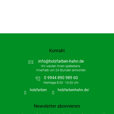
e
n
t
e
d
e
r
L
i
s
t
Kontakt
e
info
@
holzfarben-hahn.de
0 9944 890 989 60
holzfarben
holzfarbenhahn.de/
Newsletter abonnieren