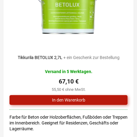
r
i
P
e
r
r
o
u
d
n
u
g
k
t
e
Tikkurila BETOLUX 2,7L
+ ein Geschenk zur Bestellung
Versand in 5 Werktagen.
67,10 €
55,50 € ohne MwSt.
Farbe für Beton oder Holzoberflächen, Fußböden oder Treppen
im Innenbereich. Geeignet für Residenzen, Geschäfts oder
Lagerräume.