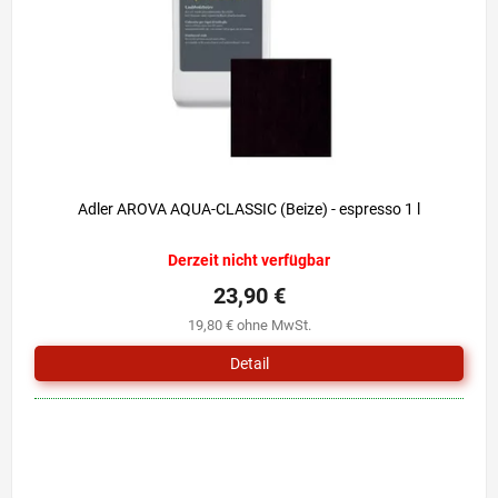
r
i
P
e
r
r
o
u
d
n
u
g
k
t
e
Adler AROVA AQUA-CLASSIC (Beize) - espresso 1 l
Derzeit nicht verfügbar
23,90 €
19,80 € ohne MwSt.
Detail